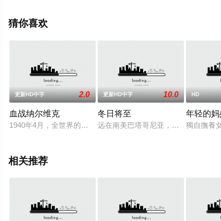
删减完整版电影大全就上策驰电影网，更多相关信息可移
步至豆瓣电影、电视猫或剧情网等平台了解。
猜你喜欢
2.0
10.0
更新HD中字
更新HD中字
HD
血战纳尔维克
冬日将至
年轻的妈
1940年4月，全世界的目光都集中在挪威北部的一个小镇纳尔
远在南美巴塔哥尼亚，无涯草原和连
獨自撫養
相关推荐