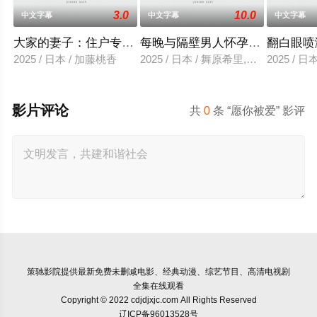
3.0
10.0
中文字幕
中文字幕
中文字幕
大家的妻子：住户专用洞口
每晚与隔壁男人怀孕性爱
翻白眼喷
2025 / 日本 / 加藤桃香
2025 / 日本 / 舞原希里,佐川金二
2025 / 
影片评论
共
0
条 “愿你被爱” 影评
策驰影院
提供最新免费未删减电影、经典动漫、综艺节目、高清电视剧
全集在线观看
Copyright © 2022 cdjdjxjc.com All Rights Reserved
辽ICP备96013528号