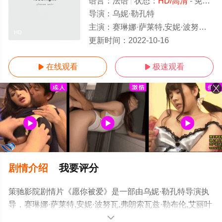
语言：
法语
状态：
HD/高清
- 免费在线观看
导演：
乌妮·勒孔特
主演：
赛琳娜·萨莱特,安妮·波努瓦,弗朗索瓦兹·勒布伦,艾丽叶·阿吉斯
HD
更新时间：
2022-10-16
在线观看
极速观看


剧情介绍
我要评分
策驰影院剧情片《愿你被爱》是一部由乌妮·勒孔特导演执
导，赛琳娜·萨莱特,安妮·波努瓦,弗朗索瓦兹·勒布伦,艾丽叶
·阿吉斯等演员精彩演绎的法国电影，手机免费观看高清无
