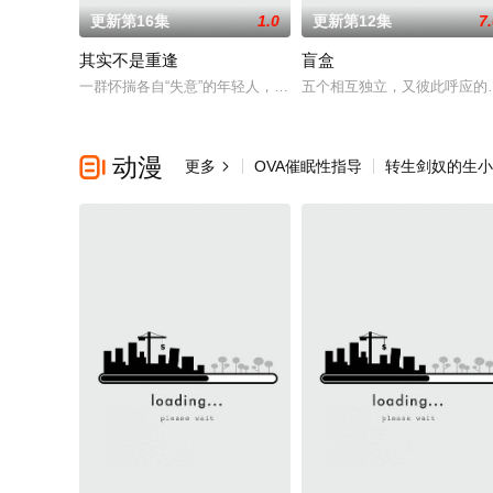
更新第16集
1.0
更新第12集
7
其实不是重逢
盲盒
一群怀揣各自“失意”的年轻人，在沿海小城南安相遇相知，他们
五个相互独立，又彼此呼应的
动漫

更多
OVA催眠性指导
转生剑奴的生小
