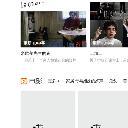
更新HD中字
10.0
更新HD中字
米歇尔先生的狗
二加二
一部关于一个穷人和他的狗的短片，法国导演让·雅克·贝奈克斯的
男子学校的课堂上，男
电影

更多
家属 母与姐妹的娇声
鬼父
善
