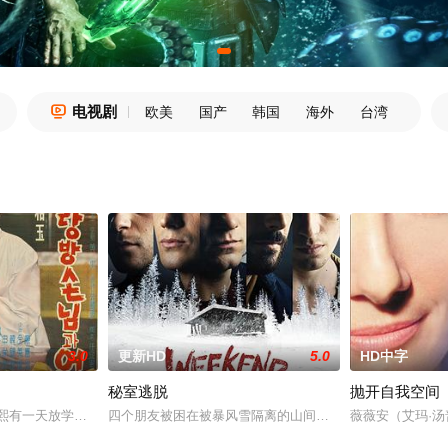
电视剧

欧美
国产
韩国
海外
台湾
3.0
更新HD
5.0
HD中字
秘室逃脱
抛开自我空间
熙有一天放学回家后发现爸爸的朋友画廊叔叔住进了自己家的跨院，要在自己
四个朋友被困在被暴风雪隔离的山间小屋里，他们有一次自救
薇薇安（艾玛·汤