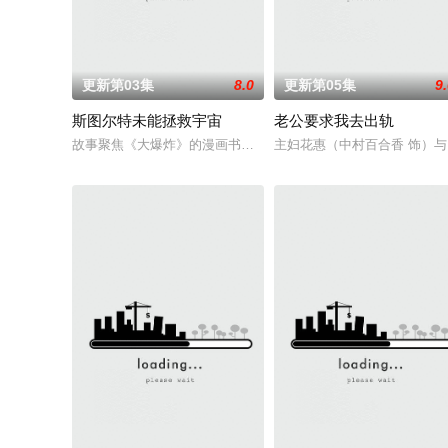
更新第03集
8.0
更新第05集
9
斯图尔特未能拯救宇宙
老公要求我去出轨
故事聚焦《大爆炸》的漫画书老板斯图尔特·布鲁姆，他弄坏了一
主妇花惠（中村百合香 饰）与