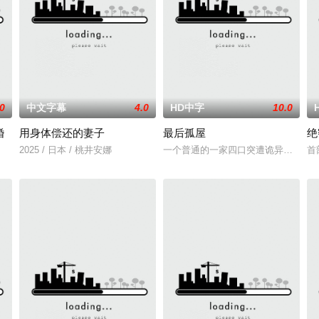
.0
中文字幕
4.0
HD中字
10.0
婚
用身体偿还的妻子
最后孤屋
绝
2025 / 日本 / 桃井安娜
一个普通的一家四口突遭诡异变故，被
首