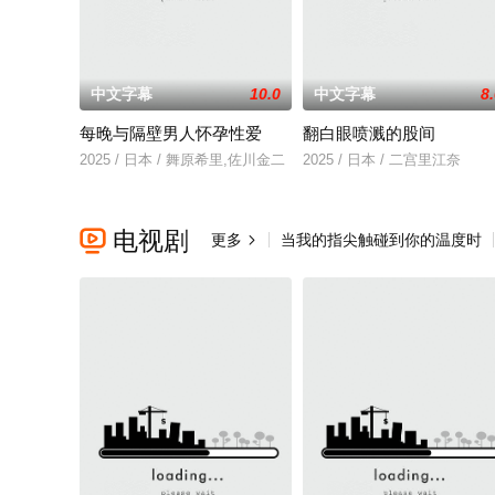
中文字幕
10.0
中文字幕
8
每晚与隔壁男人怀孕性爱
翻白眼喷溅的股间
2025 / 日本 / 舞原希里,佐川金二
2025 / 日本 / 二宫里江奈
电视剧

更多
当我的指尖触碰到你的温度时
