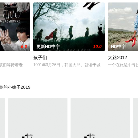
6.0
更新HD中字
10.0
HD中字
孩子们
大路2012
电影处女作
孩们等待着老师的到来。当一脸严肃的男老师走进来的时候，气氛一下子变得
1991年3月26日，韩国大邱。就读于城西小学的5个男孩
一个在旅途中寻找
良的小姨子2019