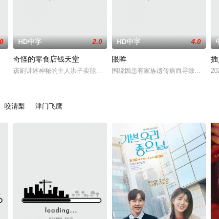
.0
HD中字
2.0
HD中字
4.0
奇怪的零食店钱天堂
眼眸
插
该剧讲述神秘的主人洪子卖能够实现人们愿望的神秘零食，以及人们来到
围绕因患有家族遗传病而导致视力逐
20
咬清梨
津门飞鹰