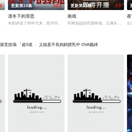
.0
更新第18集
10.0
更新第13集
7.0
凛冬下的罪恶
南戏
夜
决心各展所长创办旅行社。他们以当地的特色人文与
故事——用一场精心策划的“夏令营”完成复仇的受害者；临终前与遗憾和解的“
本剧讲述了90年代末，怒河市刑侦支队在无普及监控、无DNA鉴定技术
军阀混战的民国奉城，玉佛头离奇失
出
孩竞技场 「超S皇
义姐是不良妈妈授乳中 OVA義姉