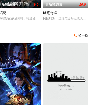
更新第16集
9.0
更新第15集
10.0
语记
幽宅奇谭
无用之
的支持下，通过摸排、勘查等传统刑侦手段
窃，戏班主横尸戏台，将冷血少帅许又安与昆曲名伶荣筱楠推向不死不休的对立
身贫寒的酿酒师叶小唯遭遇爱人程桉、恩师林晚媚的双重背叛。她从恨意中涅
民国时期，江淮与迅哥组成说书班子，偶遇“白
换一换
