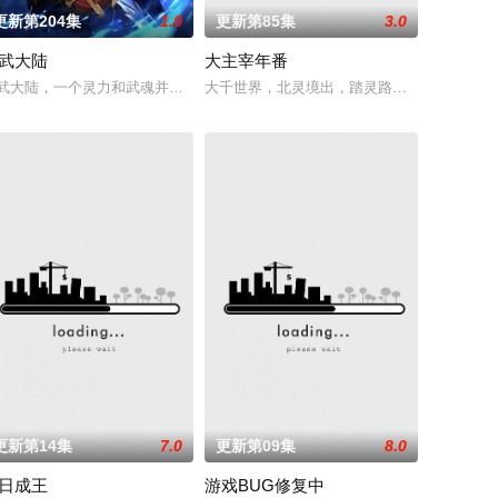
更新第204集
1.0
更新第85集
3.0
武大陆
大主宰年番
变——她不
（クロエ）。不器用で人との交流を避けて生
与老友佛印（一心想将苏东坡渡入佛门）、辽国女粉丝耶律云（原型为高丽使者
武大陆，一个灵力和武魂并存的世界，灵修一念动山河，武者徒手撕天地。星
大千世界，北灵境出，踏灵路，伐罗天，剑斩
更新第14集
7.0
更新第09集
8.0
日成王
游戏BUG修复中