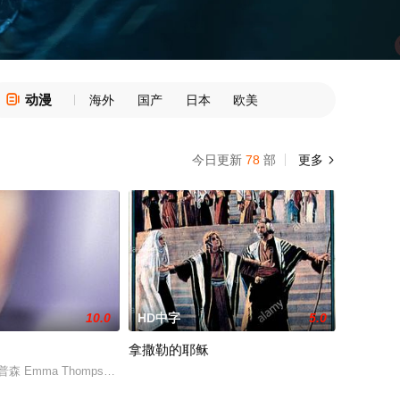
动漫

海外
国产
日本
欧美
今日更新
78
部
更多

10.0
HD中字
5.0
拿撒勒的耶稣
家里寄宿。叔叔和
的机会：找出他们中谁犯了过去的罪行。WEEKEND
普森 Emma Thompson 饰）是一位学识渊博的博士，让年轻的她没有想到的