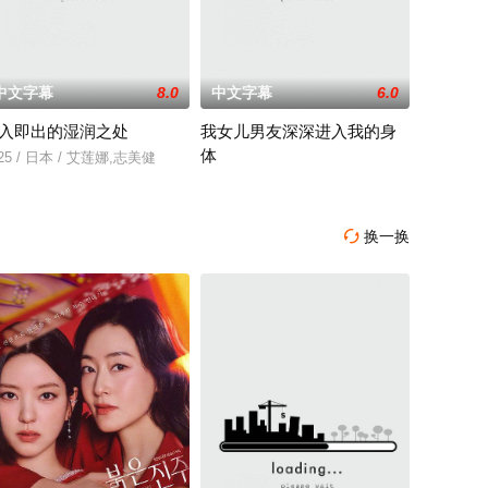
中文字幕
8.0
中文字幕
6.0
入即出的湿润之处
我女儿男友深深进入我的身
体
那里展开一段魔法般的故事。
渐丧失的摄影师瑞真展开。在面对跨越视力障碍、好不容易成为陶艺家却离奇身
25 / 日本 / 艾莲娜,志美健
2025 / 日本 / 梶文奈
换一换
