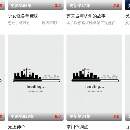
.0
更新第06集
3.0
更新第17集
2.0
少女怪兽焦糖味
苏东坡与杭州的故事
灵
，还是繁星坠落的荒漠， 穿过现实的迷宫，欢迎光
陷入混乱。混沌从深渊崛起，黑暗如潮水般吞噬大地……缔默完成了命运的蜕
恋か、破壊か――。原因不明の病に悩まされている女子高生・赤石黒絵
本片以苏东坡晚年第二次赴任杭州，
灵
.0
更新第629集
8.0
更新第04集
3.0
无上神帝
掌门低调点
百