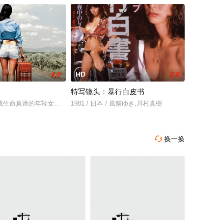
4.0
HD
2.0
特写镜头：暴行白皮书
沉闷不堪。教室广
子结伴上山，从此一去不回。该事件引起轩然大波，虽
生命真谛的年轻女子Angie，不仅最终找回了自我，还领悟到了各种爱......
1981 / 日本 / 風祭ゆき,川村真樹
换一换
