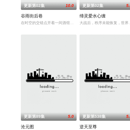
更新第02集
10.0
更新第02集
5
谷雨街后巷
缔灵爱水心缠
在时空的交错点开着一间酒馆——谷雨街后巷。 无论城市的角落
大战后，秩序未能恢复，世界
更新第89集
5.0
更新第538集
5
沧元图
逆天至尊