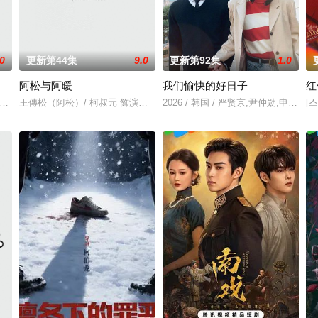
.0
更新第44集
9.0
更新第92集
1.0
阿松与阿暖
我们愉快的好日子
红
个谢尔顿和莱纳德制造的设备，意外导致了多元宇宙
丈夫弘树（佐野玲於 饰）及4岁女儿看似幸福，却面临着丧偶式育儿与长达5年
王傳松（阿松）/ 柯叔元 飾演「他一輩子守著傳統，卻在遇見她之後，
2026 / 韩国 / 严贤京,尹仲勋,申
[