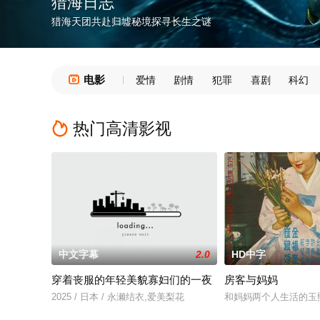
猎海日志
猎海天团共赴归墟秘境探寻长生之谜
电影

爱情
剧情
犯罪
喜剧
科幻
热门高清影视

中文字幕
2.0
HD中字
穿着丧服的年轻美貌寡妇们的一夜
房客与妈妈
2025 / 日本 / 永濑结衣,爱美梨花
和妈妈两个人生活的玉