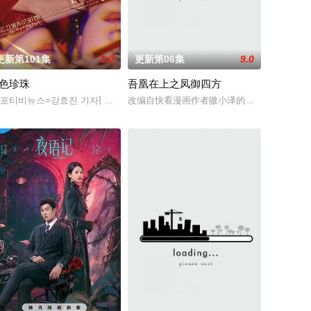
更新第101集
1.0
更新第06集
9.0
色珍珠
吾凰在上之凤御四方
的“
發現還有更傳統的阿暖？！」雙溪知名紙藝
正允,尹多英,金惠玉,鲜于在德,尹多勋,文喜京,李商淑,郑孝彬,李家豪,郑永琡
스포티비뉴스=강효진 기자] 배우 박진희가 본격 컴백 활동에 나선다.7일 스포
改编自快看漫画作者嗷小泽的独家连载漫画《