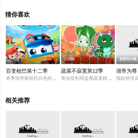
版动漫全集就上策驰电影网，更多相关信息可移步至豆瓣
动漫、电视猫或剧情网等平台了解。
猜你喜欢
10.0
1.0
已完结
已完结
更新至25集
百变校巴第十二季
蔬菜不寂寞第12季
谐帝为尊
本季游学将前往白色的冰雪世界，这里生活着独特的雪地精灵，
青虫怪利用监视蔬菜精灵的办法偷窥
猫奴帅哥
相关推荐