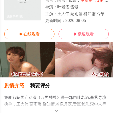
语言：
国语
状态：
更新第471集
- 免费在线观看
导演：
叶老酒,酱紫
主演：
王大伟,蘭雨馨,柳知萧,冷泉月夜,音匣老鬼,森中人
更新第471集
更新时间：
2026-08-05
在线观看
极速观看


剧情介绍
我要评分
策驰影院国产动漫《万界独尊》是一部由叶老酒,酱紫导演
执导，王大伟,蘭雨馨,柳知萧,冷泉月夜,音匣老鬼,森中人等
演员精彩演绎的大陆动漫，手机免费观看高清无删减完整
