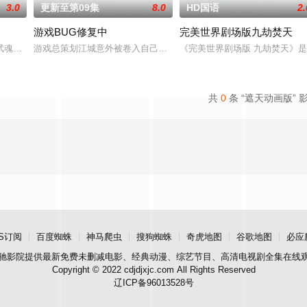
3.0
更新至第09集
8.0
HD国语
2.
游戏BUG修复中
完美世界剧场版九劫焚天
唯独开山弟子徐阳一直是炼气期，为突破修为早日飞升
武魂，不想，他才刚将剑武魂修炼成雏形，未婚妻姬漫夭就趁机夺走了他的武魂
游戏总策划江城意外被卷入自己设计的《诸神黄昏》游戏世界，与觉醒
《完美世界剧场版 九劫焚天》
共
0
条 “遮天动画版” 
S订阅
百度蜘蛛
神马爬虫
搜狗蜘蛛
奇虎地图
谷歌地图
必应
驰影院
提供最新免费未删减电影、经典动漫、综艺节目、高清电视剧全集在线
Copyright © 2022 cdjdjxjc.com All Rights Reserved
辽ICP备96013528号