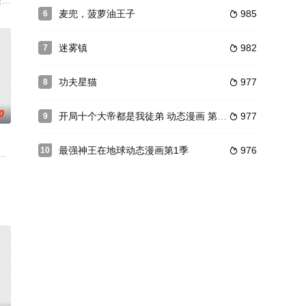
雄方志敏成
略魏晋时期的美食文化。qiwan.cc
是《赛尔号》长篇动画片系列第9部，由上海淘米网络科技有限公司制作，上海
麦兜，菠萝油王子
985
6

迷雾镇
982
7

功夫星猫
977
8

0
开局十个大帝都是我徒弟 动态漫画 第2季
977
9

最强神王在地球动态漫画第1季
976
10

一座神秘岛
上海淘米网络科技有限公司制作，上海淘米动画
星帮助麒麟夺回火之翼，麒麟告诉SPT先锋小队去巨石星卡图冈之门自然会找到