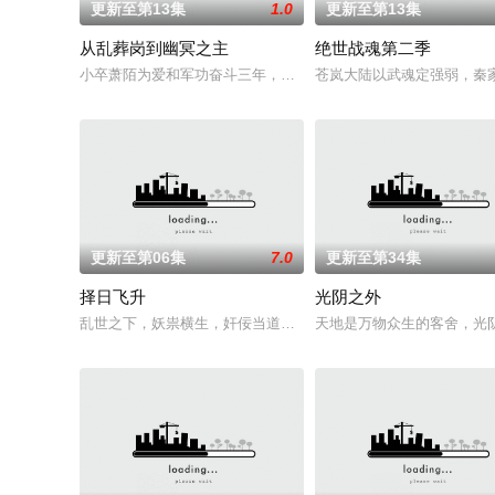
更新至第13集
1.0
更新至第13集
从乱葬岗到幽冥之主
绝世战魂第二季
小卒萧陌为爱和军功奋斗三年，却被恋人柳莺儿与将军之子赵昊
苍岚大陆以武魂定强弱，秦
更新至第06集
7.0
更新至第34集
择日飞升
光阴之外
乱世之下，妖祟横生，奸佞当道。又值幽界入侵，人、幽两界势
天地是万物众生的客舍，光