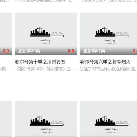
妙趣横生，不知道可爱的小伙伴们又会遇到什么有趣的
在虚拟图书馆的体验中阴差阳错的进入了一本《可爱的中国》的故事，回到了英
本作是以Q萌动画的方式演绎《世说新语》中各种关于吃的故事，让观众领
《赛尔号第9季：霹雳九重天》
2.0
更新第30集
8.0
更新第07集
2.
赛尔号第十季之冰封要塞
赛尔号第六季之苍穹烈火
到宇宙之眼来到三大星球寻找三圣宝石的事。在此期间
脱胎于传统童话故事，本次改编动画电影以崭新萌态登场，在很远很远的地方有
《赛尔号第10季：冰封要塞》是《赛尔号》动画片系列第10部，由
讲述了SPT先锋小队在帕索尔