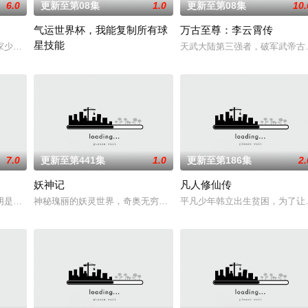
6.0
更新至第08集
1.0
更新至第08集
10.
气运世界杯，我能复制所有球
万古至尊：李云霄传
星技能
联手背叛，残忍杀害后抛尸乱葬岗。濒死之际，他唤醒
家少主秦南本是废魂之身，受尽冷眼。机缘之下，他觉醒太古战神之魂，从此逆
天武大陆第三强者，破军武帝古
平行世界，足球胜负直接绑定国运。Z国连年战败，国运衰微，民生凋
7.0
更新至第441集
1.0
更新至第186集
2.
妖神记
凡人修仙传
力荼毒人间，捕蛇者许应因看不惯为幽界卖命的草头神
阴是古往今来的过客。苍天残面张开诡异之眼，所视之处生灵涂炭，化为永恒的
神秘瑰丽的妖灵世界，奇奥无穷的时空妖灵之书，聂离追寻着世界真
平凡少年韩立出生贫困，为了让