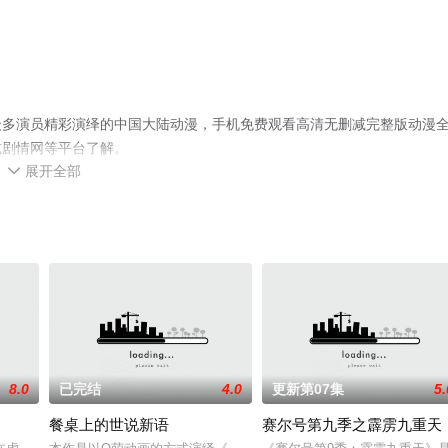
众多演员精彩演绎的中国大陆动漫，手机免费观看高清无删减完整版动漫
或剧情网等平台了解。
展开全部

8.0
已完结
4.0
更新第07集
5.
餐桌上的世说新语
赛尔号第九季之霹雳九重天