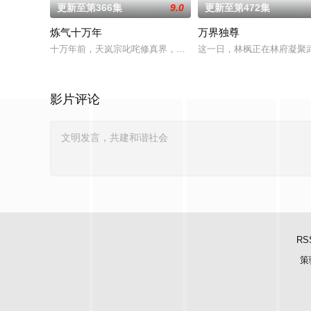
更新至第366集
9.0
更新至第472集
炼气十万年
万界独尊
十万年前，天岚宗叱咤修真界，宗内弟子皆是天骄，所向披靡。
这一日，林枫正在林府凝聚
影片评论
RS
策