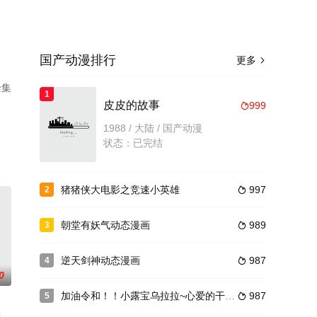
国产动漫排行
更多

全集
1
皮皮的故事
999

1988 / 大陆 / 国产动漫
状态：已完结
猪猪侠大电影之竞速小英雄
997
2

朝堂有妖气动态漫画
989
3

逆天剑神动态漫画
987
4

0
加油令和！！小露宝乌拉拉~心爱的干拌担担面
987
5
