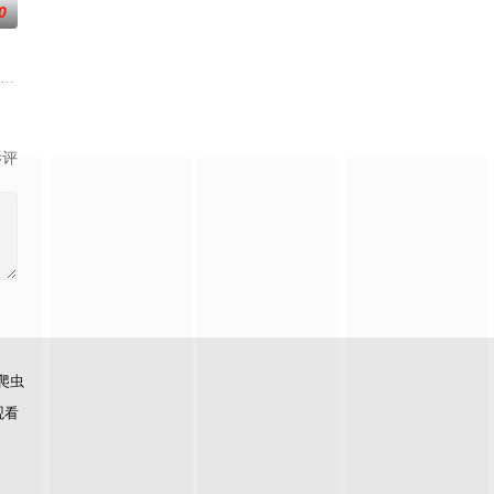
0
，还导致其
自我意识的最终BOSS苏夜被迫绑定，二人因
是动画《完美世界》的第二部剧场版作品。故事聚焦仙古纪元终极之战。祖祭灵
影评
爬虫
观看