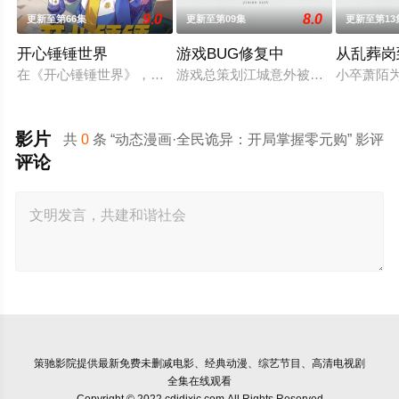
9.0
8.0
更新至第66集
更新至第09集
更新至第13
开心锤锤世界
游戏BUG修复中
从乱葬岗
在《开心锤锤世界》，生活着乐观善良的少年锤锤和他性格各异
游戏总策划江城意外被卷入自己设计的
小卒萧陌
影片
共
0
条 “动态漫画·全民诡异：开局掌握零元购” 影评
评论
策驰影院
提供最新免费未删减电影、经典动漫、综艺节目、高清电视剧
全集在线观看
Copyright © 2022 cdjdjxjc.com All Rights Reserved