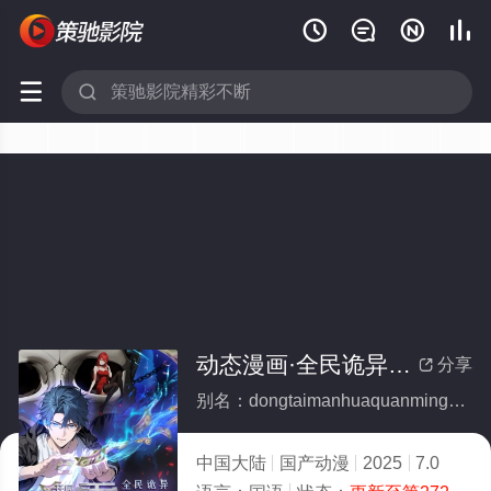






动态漫画·全民诡异：开局掌握零元购
分享

别名：dongtaimanhuaquanminguiyikaijuzhangwolingyuangou
中国大陆
国产动漫
2025
7.0