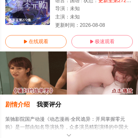
语言：
国语
状态：
更新至第272集
-
导演：
未知
主演：
未知
更新至第272集
更新时间：
2026-08-08
在线观看
极速观看


剧情介绍
我要评分
策驰影院国产动漫《动态漫画·全民诡异：开局掌握零元
购》是一部由知名导演执导，众多演员精彩演绎的中国大
陆动漫，手机免费观看高清无删减完整版动漫全集就上策
