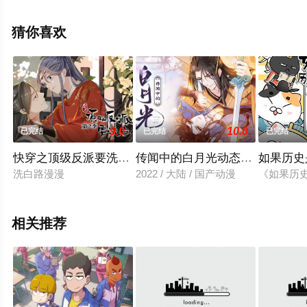
驰电影网，更多相关信息可移步至豆瓣动漫、电视猫或剧
情网等平台了解。
猜你喜欢
9.0
10.0
已完结
已完结
已完结
快穿之顶级反派要洗白动态漫画第2季
传闻中的白月光动态漫画
如果历史
洗白路漫漫
2022 / 大陆 / 国产动漫
《如果历
相关推荐