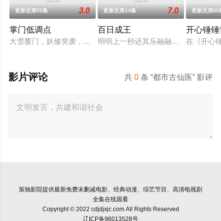
3.0
7.0
更新至第05集
更新至第14集
更新至第66
掌门低调点
百日成王
开心锤锤
大雪覆门，妖修突袭，屠尽墨门，少年路朝歌痛失至亲，绝境之
明明上一秒还其乐融融的餐厅，下一秒
在《开心
影片评论
共
0
条 “都市古仙医” 影评
策驰影院
提供最新免费未删减电影、经典动漫、综艺节目、高清电视剧
全集在线观看
Copyright © 2022 cdjdjxjc.com All Rights Reserved
辽ICP备96013528号