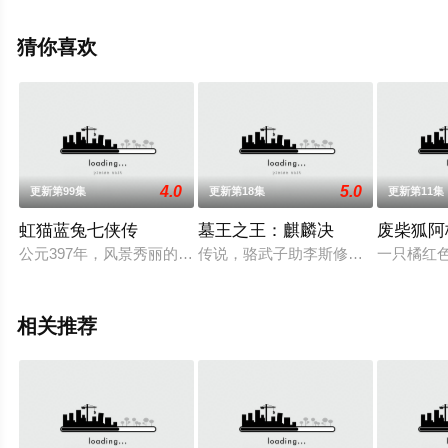
步至豆瓣动漫、电视猫或剧情网等平台了解。
猜你喜欢
4.0
5.0
更新第99集
更新第18集
更新第11集
虹猫蓝兔七侠传
墓王之王：麒麟决
废柴狐阿
公元397年，风景秀丽的张家界，以黑心虎为首的魔教放火烧山
传说，骆武子助李斯修成秦始皇陵，
一只橘红
相关推荐