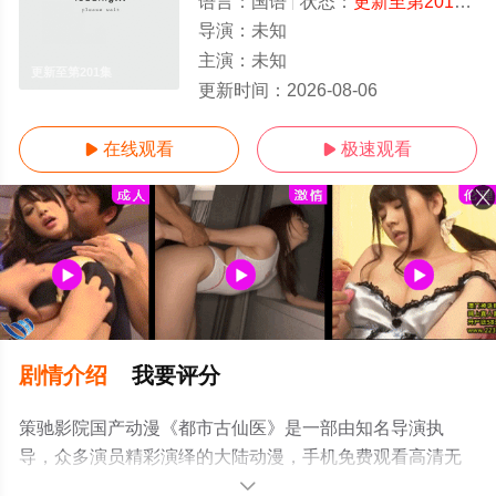
语言：
国语
状态：
更新至第201集
-
导演：
未知
主演：
未知
更新至第201集
更新时间：
2026-08-06
在线观看
极速观看


剧情介绍
我要评分
策驰影院国产动漫《都市古仙医》是一部由知名导演执
导，众多演员精彩演绎的大陆动漫，手机免费观看高清无
删减完整版动漫全集就上策驰电影网，更多相关信息可移
