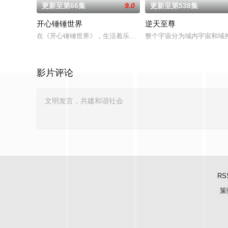
更新至第66集
9.0
更新至第538集
开心锤锤世界
逆天至尊
在《开心锤锤世界》，生活着乐观善良的少年锤锤和他性格各异
整个宇宙分为域内宇宙和域
影片评论
RS
策