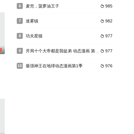
麦兜，菠萝油王子
985
6

迷雾镇
982
7

功夫星猫
977
8

0
开局十个大帝都是我徒弟 动态漫画 第2季
977
9

最强神王在地球动态漫画第1季
976
10
