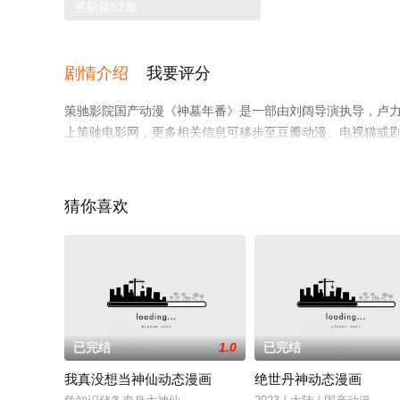
更新第52集
剧情介绍
我要评分
策驰影院国产动漫《神墓年番》是一部由刘阔导演执导，卢
上策驰电影网，更多相关信息可移步至豆瓣动漫、电视猫或
猜你喜欢
已完结
1.0
已完结
我真没想当神仙动态漫画
绝世丹神动态漫画