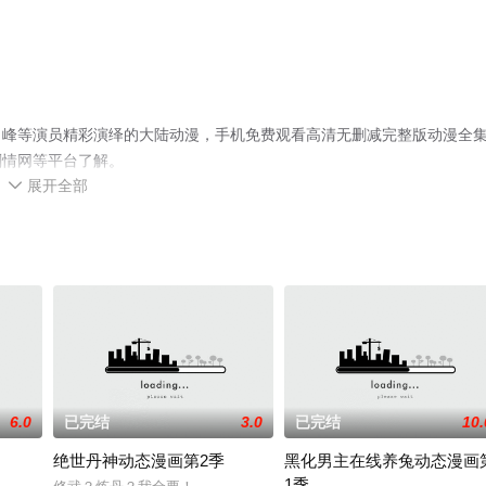
力峰等演员精彩演绎的大陆动漫，手机免费观看高清无删减完整版动漫全
剧情网等平台了解。
展开全部

6.0
已完结
3.0
已完结
10.
绝世丹神动态漫画第2季
黑化男主在线养兔动态漫画
1季