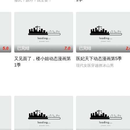
修武？炼丹？我全要！
2023 / 大陆 / 国产动漫
5.0
已完结
7.0
已完结
2.
又见面了，楼小姐动态漫画第
医妃天下动态漫画第5季
1季
现代女医穿越撩冰山男
少女特工遇上冷酷少爷