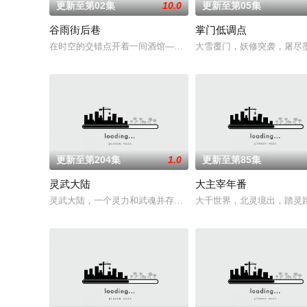
更新至第02集
10.0
更新至第05集
谷雨街后巷
掌门低调点
在时空的交错点开着一间酒馆——谷雨街后巷。 无论城市的角落
大雪覆门，妖修突袭，屠尽
更新至第204集
1.0
更新至第85集
灵武大陆
大主宰年番
灵武大陆，一个灵力和武魂并存的世界，灵修一念动山河，武者
大千世界，北灵境出，踏灵