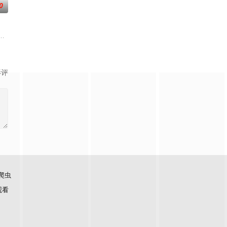
0
凡间。在宇
在天运大陆南云帝国有名的废物牧云身上觉醒。牧
设计的《诸神黄昏》游戏世界，与觉醒自我意识的最终BOSS苏夜被迫绑定，
影评
爬虫
观看