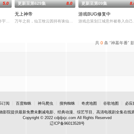
5.0
更新至第629集
8.0
更新至第09集
8.
无上神帝
游戏BUG修复中
的家人朋友们，他们在日常琐事中脑洞大开，以充满趣
外宇宙，两个宇宙彼此为敌，域外宇宙由天魔统治，域内宇宙分为神界，仙界，
万年之前，仙王牧云因持有诛仙图而遭人暗算，残魂沉睡万年之后，
游戏总策划江城意外被卷入自己
共
0
条 “神墓年番” 
S订阅
百度蜘蛛
神马爬虫
搜狗蜘蛛
奇虎地图
谷歌地图
必应
驰影院
提供最新免费未删减电影、经典动漫、综艺节目、高清电视剧全集在线
Copyright © 2022 cdjdjxjc.com All Rights Reserved
辽ICP备96013528号