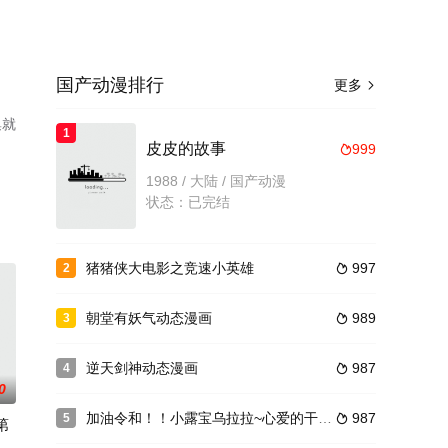
国产动漫排行
更多

集就
1
皮皮的故事
999

1988 / 大陆 / 国产动漫
状态：已完结
猪猪侠大电影之竞速小英雄
997
2

朝堂有妖气动态漫画
989
3

逆天剑神动态漫画
987
4

0
加油令和！！小露宝乌拉拉~心爱的干拌担担面
987
5

第