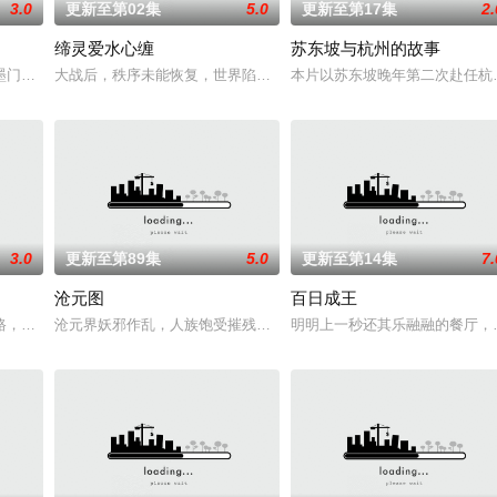
3.0
更新至第02集
5.0
更新至第17集
2.
缔灵爱水心缠
苏东坡与杭州的故事
，还是繁星坠落的荒漠， 穿过现实的迷宫，欢迎光
墨门，少年路朝歌痛失至亲，绝境之中觉醒绑定逆天系统，靠水系启灵死里逃生
大战后，秩序未能恢复，世界陷入混乱。混沌从深渊崛起，黑暗如潮
本片以苏东坡晚年第二次赴任杭
3.0
更新至第89集
5.0
更新至第14集
7.
沧元图
百日成王
徒手撕天地。星辰镇昔日天才辰天，十岁后武魂沉寂、
路，伐罗天，剑斩诛邪永定乾坤，万道争锋吾为主率! 天蚕土豆内容监制，爱奇
沧元界妖邪作乱，人族饱受摧残，主角孟川自小立下为母复仇的誓言
明明上一秒还其乐融融的餐厅，