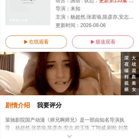
语言：
国语
状态：
更新第153集
- 免费在线观看
导演：
未知
主演：
杨超然,张若瑜,陈彦亦,安志,程玉珠,丁翔威,嗣航,刘英杰,王冰甜,姚铭舜,宋国庆,苗洋,张坤,桑毓泽
更新第153集
更新时间：
2026-08-06
在线观看
极速观看


剧情介绍
我要评分
策驰影院国产动漫《师兄啊师兄》是一部由知名导演执
导，杨超然,张若瑜,陈彦亦,安志,程玉珠,丁翔威,嗣航,刘英
杰,王冰甜,姚铭舜,宋国庆,苗洋,张坤,桑毓泽等演员精彩演绎
