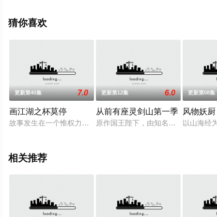
的大陆动漫，手机免费观看高清无删减完整版动漫全集就
上策驰电影网，更多相关信息可移步至豆瓣动漫、电视猫
猜你喜欢
或剧情网等平台了解。
7.0
6.0
更新第40集
更新第12集
更新第08集
画江湖之杯莫停
从前有座灵剑山第一季
风物妖厨
故事发生在一个惟权力与力量至上的江湖中，讲述了多年前，中
原作国王陛下，由知名漫画家猪画和
以山海经
相关推荐