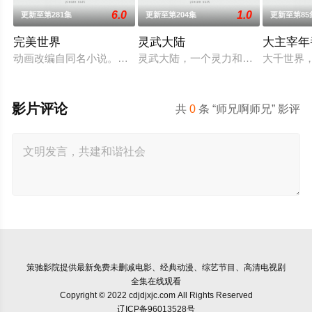
6.0
1.0
更新至第281集
更新至第204集
更新至第85
完美世界
灵武大陆
大主宰年
动画改编自同名小说。他为修道而生，为应劫而至，他身化亿万
灵武大陆，一个灵力和武魂并存的世
大千世界
影片评论
共
0
条 “师兄啊师兄” 影评
策驰影院
提供最新免费未删减电影、经典动漫、综艺节目、高清电视剧
全集在线观看
Copyright © 2022 cdjdjxjc.com All Rights Reserved
辽ICP备96013528号