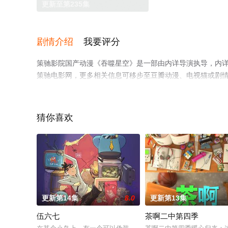
更新至第235集
剧情介绍
我要评分
策驰影院国产动漫《吞噬星空》是一部由内详导演执导，内
策驰电影网，更多相关信息可移步至豆瓣动漫、电视猫或剧
猜你喜欢
更新第14集
8.0
更新第13集
伍六七
茶啊二中第四季