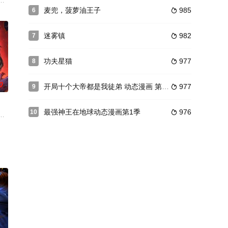
长的磕绊，
厚禄，但为己私利残害忠良、操纵蹴鞠胜负。北方
复仇之路。
麦兜，菠萝油王子
985
6

迷雾镇
982
7

功夫星猫
977
8

0
开局十个大帝都是我徒弟 动态漫画 第2季
977
9

最强神王在地球动态漫画第1季
976
10

之春日对对
一桩奇案，重回十二年前的少年，这次能否打破神
是北鸣并没有对生活失去信念，在路遇小混混为爱出头之后，北鸣身受重伤，