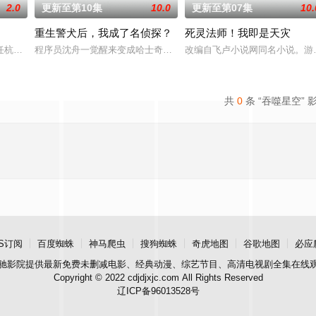
2.0
更新至第10集
10.0
更新至第07集
10.
重生警犬后，我成了名侦探？
死灵法师！我即是天灾
民如子的君王下一秒竟然变成嗜血凶兽……“明”失
任杭州，与老友佛印（一心想将苏东坡渡入佛门）、辽国女粉丝耶律云（原型为
程序员沈舟一觉醒来变成哈士奇，还被当成警犬送进警局。为了变回人
改编自飞卢小说网同名小说。游
共
0
条 “吞噬星空” 
S订阅
百度蜘蛛
神马爬虫
搜狗蜘蛛
奇虎地图
谷歌地图
必应
驰影院
提供最新免费未删减电影、经典动漫、综艺节目、高清电视剧全集在线
Copyright © 2022 cdjdjxjc.com All Rights Reserved
辽ICP备96013528号