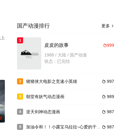
国产动漫排行
更多

就上
1
皮皮的故事
999

1988 / 大陆 / 国产动漫
状态：已完结
猪猪侠大电影之竞速小英雄
997
2

朝堂有妖气动态漫画
989
3

逆天剑神动态漫画
987
4

0
加油令和！！小露宝乌拉拉~心爱的干拌担担面
987
5
