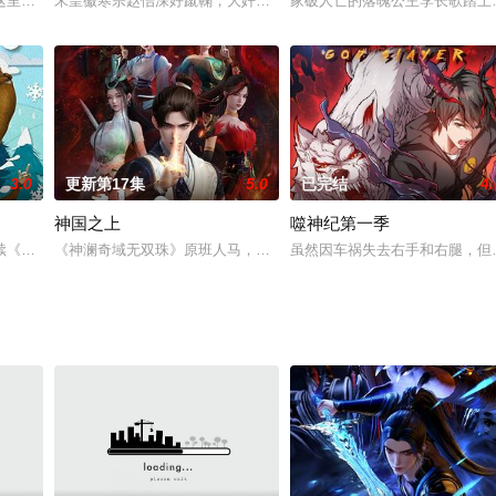
六七。伍六七平时看上去是个理发师，其实背地里却做
这里有老师恨铁不成钢的怒骂，同学间的支持与帮助，情窦初开的羞涩，懵懂成
宋皇徽寒宗赵佶深好蹴鞠，大奸臣高俅凭出色球技而被赏，得赐高官
家破人亡的落魄公主李长歌踏上
3.0
更新第17集
5.0
已完结
4.
神国之上
噬神纪第一季
如何带领不良人绝地反击！
续《熊出没》、《熊出没之环球大冒险》和《熊出没之丛林总动员》、《熊出没
《神澜奇域无双珠》原班人马，打造全新仙侠奇诡之作！六个日夜，
虽然因车祸失去右手和右腿，但