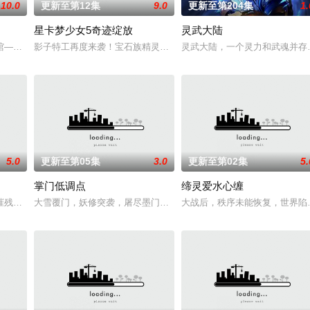
10.0
更新至第12集
9.0
更新至第204集
1.
星卡梦少女5奇迹绽放
灵武大陆
血雨，洒落万古岁月，经历无数时空的熬炼，岁月长河
馆——谷雨街后巷。 无论城市的角落，还是繁星坠落的荒漠， 穿过现实的迷宫
影子特工再度来袭！宝石族精灵竟然成了关键所在！东方桃子与伙伴
灵武大陆，一个灵力和武魂并存
5.0
更新至第05集
3.0
更新至第02集
5.
掌门低调点
缔灵爱水心缠
争锋吾为主率! 天蚕土豆内容监制，爱奇艺全网独
摧残，主角孟川自小立下为母复仇的誓言，以镜湖道院为起点，凭借坚毅无畏的
大雪覆门，妖修突袭，屠尽墨门，少年路朝歌痛失至亲，绝境之中觉
大战后，秩序未能恢复，世界陷