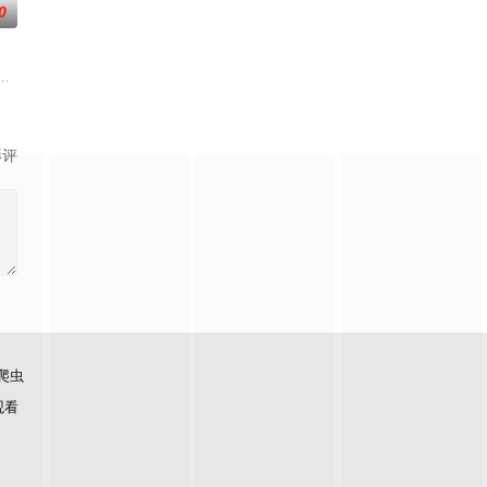
0
高丽使者之
，他绑定“警犬系统”，破一案进一步，从此踏
戏降临现实，世界规则颠覆，人类进入全民转职时代。机遇之下暗流汹涌，深
影评
爬虫
观看