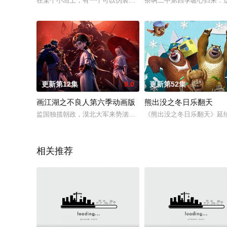
在某个小岛上，有一个可以伪装成任何东西的廉价刺客，名叫伍
茶啊二中第四季暖心归来：
更新第12集
9.0
更新第52集
画江湖之不良人第六季动画版
熊出没之冬日乐翻天
监国独揽朝政，漠北大军来势汹汹，岐国独木难支，且看李星云
《熊出没之冬日乐翻天》延
相关推荐