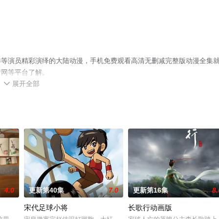
详等演员精彩演绎的大陆动漫，手机免费观看高清无删减完整版动漫全集
情网等平台了解。
展开全部

4.0
更新第40集
7.0
更新第16集
8.
宋代足球小将
长歌行动画版