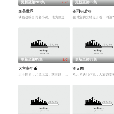
更新至第281集
6.0
更新至第02集
完美世界
谷雨街后巷
动画改编自同名小说。他为修道而生，为应劫而至，他身化亿万
在时空的交错点开着一间酒
更新至第85集
3.0
更新至第89集
大主宰年番
沧元图
大千世界，北灵境出，踏灵路，伐罗天，剑斩诛邪永定乾坤，万道
沧元界妖邪作乱，人族饱受