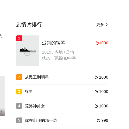
剧情片排行
更多

无
1
迟到的钢琴
1000

2019 / 内地 / 剧情
状态：更新HD中字
从民工到明星
1000
2

终曲
1000
3

驼路神卦女
1000
4

0
你在山顶的那一边
999
5
