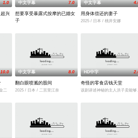
1.0
中文字幕
7.0
中文字幕
4.
人超兴
想要享受暴露式按摩的已婚女
用身体偿还的妻子
子
走短裙的大神雏子。拯救她的是，偶然路过的赤头老师
2025 / 日本 / 桃井安娜
2025 / 日本 / 竹内夏希
10.0
中文字幕
8.0
HD中字
2.
爱
翻白眼喷溅的股间
奇怪的零食店钱天堂
川金二
2025 / 日本 / 二宫里江奈
该剧讲述神秘的主人洪子卖能够