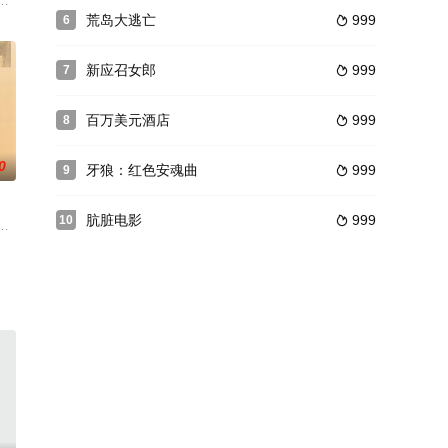
了出人头地
立科贸公司，而董事长就是夫君魏国，且爱玛既
背的青年（丹尼尔·雷德克里夫 Daniel Radcliffe 饰）
荒岛大逃亡
999
6

新应召女郎
999
7

百万美元酒店
999
8

0
牙狼：红色安魂曲
999
9

肮脏电影
999
10

负责他们的是一名外强中干的管理员，很快三名少
分别为两家互相竞争的广告公司。一日，九楼的一位老客户咬着半支雪茄踏进