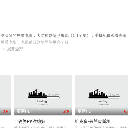
彩演绎的热播电影，大结局剧情已揭晓（1-1全集），手机免费观看高清
至豆瓣电影、电视猫或剧情网等平台了解。
展开全部

3.0
更新HD
2.0
更新HD
6.
土婆婆PK洋媳妇
维克多·弗兰肯斯坦