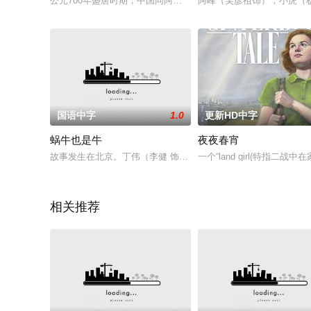
公元700年盛唐时期，中国同阿拉伯及中东在经济、文化上有许
阿峰（吴彦祖饰），小虎（
国语中字
1.0
更新HD中字
蜗牛也是牛
夜夜春宵
故事发生在北京。丁伟（李健 饰）与冯川（肖肖 饰）相爱三年，
一个“land girl(特
相关推荐