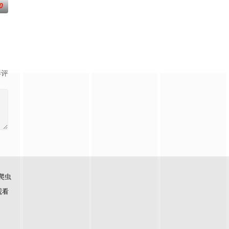
0
影评
爬虫
观看