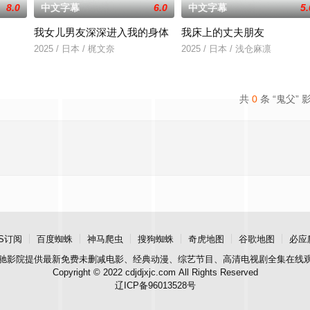
8.0
中文字幕
6.0
中文字幕
5.
我女儿男友深深进入我的身体
我床上的丈夫朋友
在面对跨越视力障碍、好不容易成为陶艺家却离奇身亡
2025 / 日本 / 梶文奈
2025 / 日本 / 浅仓麻凛
共
0
条 “鬼父” 
S订阅
百度蜘蛛
神马爬虫
搜狗蜘蛛
奇虎地图
谷歌地图
必应
驰影院
提供最新免费未删减电影、经典动漫、综艺节目、高清电视剧全集在线
Copyright © 2022 cdjdjxjc.com All Rights Reserved
辽ICP备96013528号