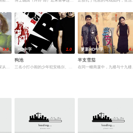
多交流，西域的丝绸之路是相互来往的要道，为捍卫
杨佑宁饰）和大刚（刘烨饰）是在乡下从小一起长大的好兄弟，好朋友。大刚为
博士魏国（许烨 饰）近来喜事连连，洋妻爱玛（玛利娅 饰）出资成
正驻扎于伦敦的马戏团内，生活着自幼驼
9.0
HD中字
1.0
更新HD中字
4.
狗池
半支雪茄
第一次被冯川领回家见丈母娘（王丽云 饰），当
指二战中在家从事农活的妇女)”，一个美国军队征召人员，一个英国士兵，他们三个
三名小打小闹的少年犯安格尔、戴维斯和布奇被关进一所惩教中心，
在同一幢商厦中，九楼与十九楼