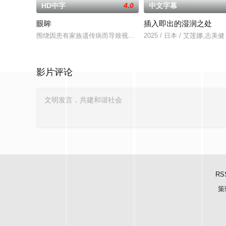
HD中字
4.0
中文字幕
眼眸
插入即出的湿润之处
围绕因患有家族遗传病而导致视力逐渐丧失的摄影师瑞真展开。
2025 / 日本 / 艾莲娜,志美健
影片评论
RS
策