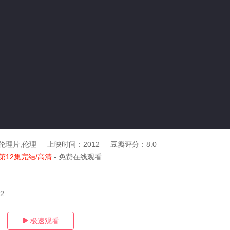
伦理片,伦理
上映时间：
2012
豆瓣评分：
8.0
第12集完结/高清
- 免费在线观看
22
极速观看
