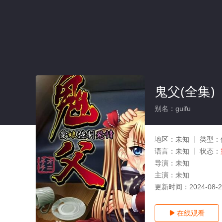
鬼父(全集)
别名：guifu
地区：
未知
类型：
语言：
未知
状态：
导演：
未知
主演：
未知
更新时间：
2024-08-
在线观看
