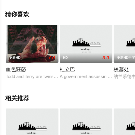
影大全就上策驰电影网，更多相关信息可移步至豆瓣电
影、电视猫或剧情网等平台了解。
猜你喜欢
7.0
3.0
更新HD
HD
更新HD中
血色狂怒
杜立巴
校墓处
Todd and Terry are twins. They are blonde, cute, bri
A government assassin comes out of r
纳兰慕德
相关推荐