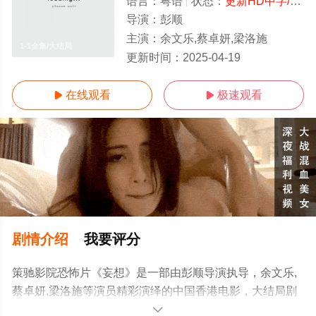
语言：
粤语
状态：
更新HD中字/高清
导演：
彭顺
主演：
余文乐,蔡卓妍,梁洛施
1-1全集/大结局
更新时间：
2025-04-19
在线观看
极速观看


剧情介绍
我要评分
策驰影院恐怖片《妄想》是一部由彭顺导演执导，余文乐,
蔡卓妍,梁洛施等演员精彩演绎的中国香港电影，大结局剧
情已揭晓（1-1全集），手机免费观看高清无删减完整版电
