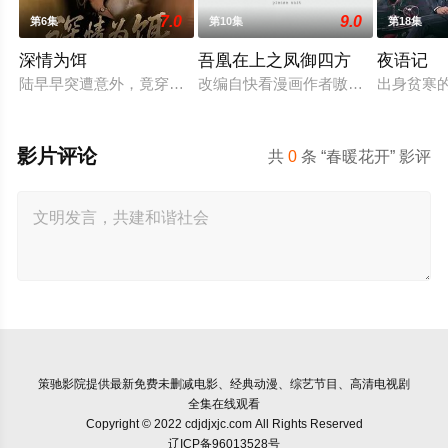
7.0
9.0
第6集
第10集
第18集
深情为饵
吾凰在上之凤御四方
夜语记
陆早早突遭意外，竟穿越成民国少夫人苏沐晚，醒来，却是丈夫
改编自快看漫画作者嗷小泽的独家连
出身贫寒
影片评论
共
0
条 “春暖花开” 影评
策驰影院
提供最新免费未删减电影、经典动漫、综艺节目、高清电视剧
全集在线观看
Copyright © 2022 cdjdjxjc.com All Rights Reserved
辽ICP备96013528号