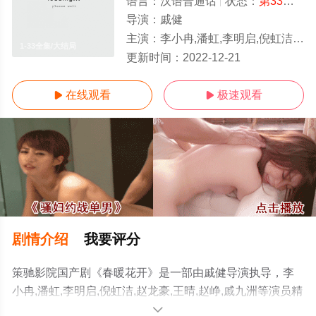
语言：
汉语普通话
状态：
第33集
- 
导演：
戚健
主演：
李小冉,潘虹,李明启,倪虹洁,赵龙豪,王晴,赵峥,戚九洲
1-33全集/大结局
更新时间：
2022-12-21
在线观看
极速观看


剧情介绍
我要评分
策驰影院国产剧《春暖花开》是一部由戚健导演执导，李
小冉,潘虹,李明启,倪虹洁,赵龙豪,王晴,赵峥,戚九洲等演员精
彩演绎的中国大陆电视剧，大结局剧情已揭晓（1-33全
