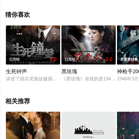
集），手机免费观看高清无删减完整版电视剧全集就上策
驰电影网，更多相关信息可移步至豆瓣电视剧、电视猫或
猜你喜欢
剧情网等平台了解。
3.0
3.0
已完结
已完结
更新第28集
生死钟声
黑玫瑰
神枪手20
讲述了因共党叛徒被国民党俘获后，出卖共党内部机密，潜伏在
《黑玫瑰》讲述的是1942年初，国
1946年
相关推荐