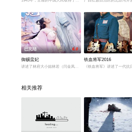
1945年，苦难的中国人民取得了抗日战争的胜利。人们脸上露
广西壮族自治区的北部湾开
已完结
6.0
已完结
御赐蛮妃
铁血将军2016
讲述了林府大小姐林若（闫金凤饰），阴差阳错嫁入祁王府，与
《铁血将军》讲述了一代抗
相关推荐