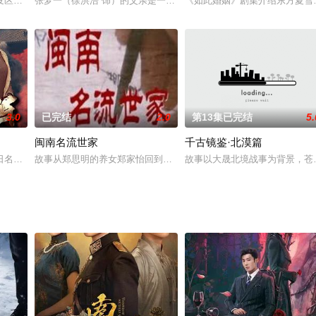
出了久违的笑容，他们此时还没想到，自己的命运还
发区飞速发展，而这个北部湾的人家——韦家却相继迎来一系列映射出整个广西
张梦一（徐洪浩 饰）的父亲是一名消防员，在一次执行任务时英勇牺
《如此婚姻》剧集介绍东方夏雪
3.0
已完结
2.0
第13集已完结
5.
闽南名流世家
千古镜鉴·北漠篇
拥有变身秘密的祁王陆俊逸（王梓霆饰），从针锋相对
日名将范筑先将军忠于民族，誓死守卫聊城的抗日救国精神。范筑先将军亲率余
故事从郑思明的养女郑家怡回到福建，回到桐州的老屋开始一波三折
故事以大晟北境战事为背景，苍