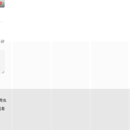
0
的爱情故事
强联手，携手霍仙姑（陈瑶 饰）与九门诸人共
事——用一场精心策划的“夏令营”完成复仇的受害者；临终前与遗憾和解的“无
影评
爬虫
观看