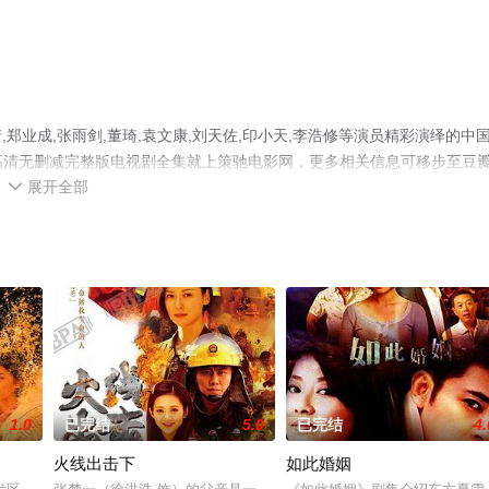
业成,张雨剑,董琦,袁文康,刘天佐,印小天,李浩修等演员精彩演绎的中
看高清无删减完整版电视剧全集就上策驰电影网，更多相关信息可移步至豆
展开全部

1.0
已完结
5.0
已完结
4.
火线出击下
如此婚姻