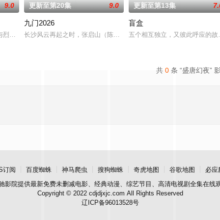
9.0
更新至第20集
9.0
更新至第13集
7.
九门2026
盲盒
午战争后，国家蒙羞，张謇虽高中状元，却渴望寻求强
与烈云峥之间曲折动人的情感，以及他们在复杂局势中坚守初心、勇敢面对困难
长沙风云再起之时，张启山（陈伟霆 饰）与吴老狗（曾舜晞 饰）强
五个相互独立，又彼此呼应的故
共
0
条 “盛唐幻夜” 
S订阅
百度蜘蛛
神马爬虫
搜狗蜘蛛
奇虎地图
谷歌地图
必应
驰影院
提供最新免费未删减电影、经典动漫、综艺节目、高清电视剧全集在线
Copyright © 2022 cdjdjxjc.com All Rights Reserved
辽ICP备96013528号