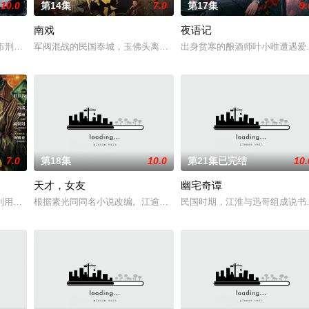
10.0
第14集
7.0
第17集
9.
南戏
夜语记
女奚圆（姜贞羽 饰）因意外踏入玄机界，继而卷入
市刑侦支队在无普及监控、无DNA鉴定技术的支持下，通过摸排、勘查等传统
军阀混战的民国奉城，玉佛头离奇失窃，戏班主横尸戏台，将冷血少
出身贫寒的酿酒师叶小唯遭遇爱
7.0
第18集
10.0
第21集已完结
10.
天才，女友
幽宅奇谭
进士科三元及第入翰林院的奇女子。十年前的她被他从
利用顾炎女儿奴的属性，请求老炮儿顾炎带自己用程序员身份卧底电诈集团以求
根据素光同同名小说改编。江逾白长大以后，林知夏忽然对他说：“江
民国时期，江淮与迅哥组成说书班