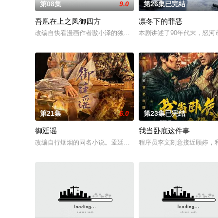
第08集
9.0
第26集已完结
吾凰在上之凤御四方
凛冬下的罪恶
改编自快看漫画作者嗷小泽的独家连载漫画《吾凰在上》。现代少
本剧讲述了90年代末，怒河
第21集
6.0
第23集已完结
御廷谣
我当卧底这件事
改编自行烟烟的同名小说。孟廷辉，大平王朝有史以来个以女子
程序员李文刻意接近顾婷，