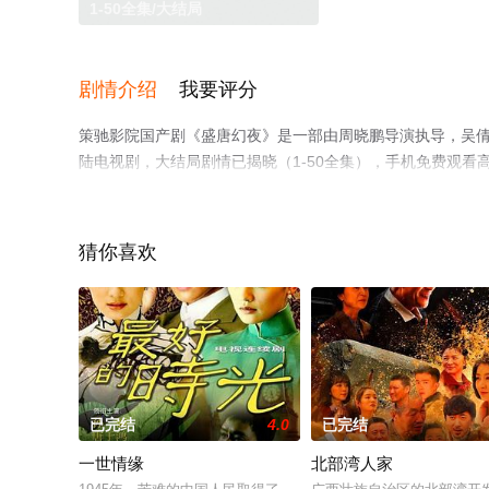
1-50全集/大结局
剧情介绍
我要评分
策驰影院国产剧《盛唐幻夜》是一部由周晓鹏导演执导，吴倩,郑
陆电视剧，大结局剧情已揭晓（1-50全集），手机免费观
电视剧、电视猫或剧情网等平台了解。
猜你喜欢
已完结
4.0
已完结
一世情缘
北部湾人家