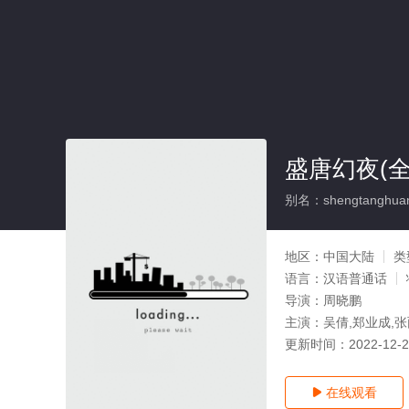
盛唐幻夜(全
别名：shengtanghua
地区：
中国大陆
类
语言：
汉语普通话
导演：
周晓鹏
主演：
吴倩,郑业成,张
更新时间：
2022-12-
在线观看
