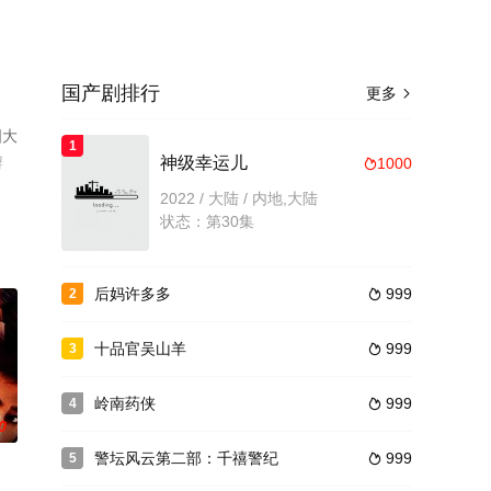
国产剧排行
更多

国大
1
瓣
神级幸运儿
1000

2022 / 大陆 / 内地,大陆
状态：第30集
后妈许多多
999
2

十品官吴山羊
999
3

岭南药侠
999
4

0
警坛风云第二部：千禧警纪
999
5
