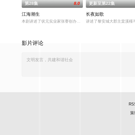
第28集
8.0
更新至第22集
江海潮生
长夜如歌
本剧讲述了状元实业家张謇创办大生企业，实业报国的故事。甲
讲述了黎安城大郡主棠溪槿
影片评论
RS
策