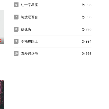
发展过程中
牲。父亲的光辉事迹深深影响着张梦一，长大后
和张凯初涉社会，却无意间目睹了老师、亲人、乃至朋友的失败婚姻。张凯的
红十字星座
998
6

绽放吧百合
998
7

镇魂街
996
8

0
幸福在路上
994
9

真爱遇到他
993
10

部与日军展
地展开。庄晓桐是郑思云的长子，他自信，具有开
狼王八万铁骑来犯，顾山河领五千步兵迎敌，深陷绝境。老将铁向权袖手旁观