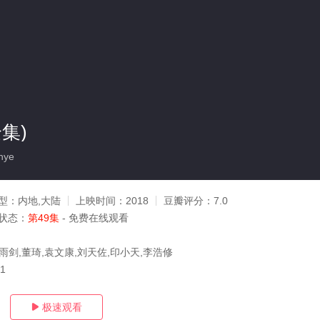
集)
nye
型：
内地,大陆
上映时间：
2018
豆瓣评分：
7.0
状态：
第49集
- 免费在线观看
雨剑,董琦,袁文康,刘天佐,印小天,李浩修
21
极速观看
