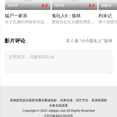
6.0
6.0
HD中字
HD中字
更新HD
猛尸一家亲
鬼玩人6：炼狱
利未记
女子瓦娜的神秘表亲温思罗普突然仓皇登门，身后还跟着一个来
爱丽丝在丈夫骤然离世后深陷悲痛，
两个相爱
影片评论
共
0
条 “小小陌生人” 影评
策驰影院
提供最新免费未删减电影、经典动漫、综艺节目、高清电视剧
全集在线观看
Copyright © 2022 cdjdjxjc.com All Rights Reserved
辽ICP备96013528号