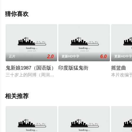
瑞克斯,蒂姆·,普莱斯特,洛恩·麦克菲登,克里斯·科克森,哈利·
海顿-佩顿等演员精彩演绎的爱尔兰 / 英国 / 法国电影，大结
猜你喜欢
局剧情已揭晓（1-1全集），手机免费观看高清无删减完整
版电影大全就上策驰电影网，更多相关信息可移步至豆瓣
电影、电视猫或剧情网等平台了解。
2.0
6.0
正片
更新HD中字
更新HD中
鬼新娘1987（国语版）
印度版猛鬼街
摇篮曲
三十岁上的阿搏（周润发 饰）心地善良，可惜事业一事无成，长
本片改编
相关推荐