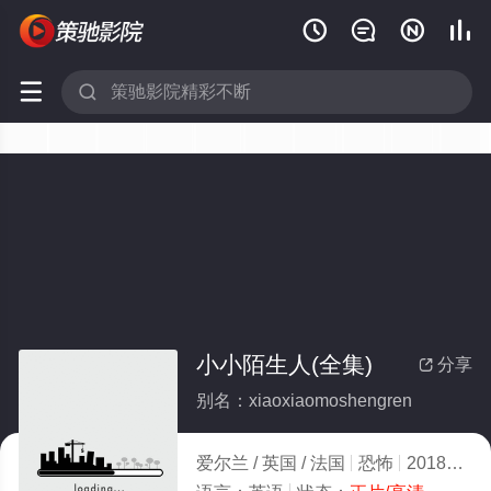






小小陌生人(全集)
分享

别名：xiaoxiaomoshengren
爱尔兰 / 英国 / 法国
恐怖
2018
1.0