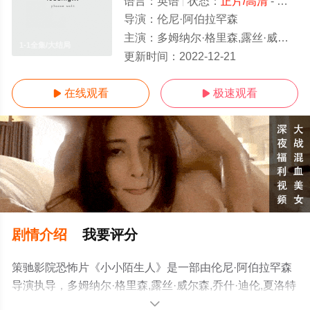
语言：
英语
状态：
正片/高清
- 免费在线观看
导演：
伦尼·阿伯拉罕森
主演：
多姆纳尔·格里森,露丝·威尔森,乔什·迪伦,夏洛特·兰普林,威尔·保尔特,达伦·肯特,凯特·菲利普斯,迪克西·艾格瑞克斯,蒂姆·,普莱斯特
1-1全集/大结局
更新时间：
2022-12-21
在线观看
极速观看


剧情介绍
我要评分
策驰影院恐怖片《小小陌生人》是一部由伦尼·阿伯拉罕森
导演执导，多姆纳尔·格里森,露丝·威尔森,乔什·迪伦,夏洛特
·兰普林,威尔·保尔特,达伦·肯特,凯特·菲利普斯,迪克西·艾格
