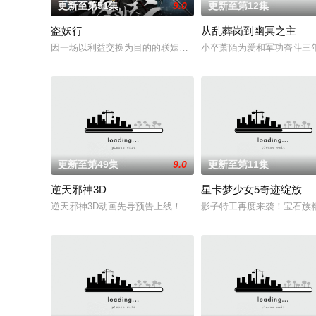
更新至第51集
9.0
更新至第12集
盗妖行
从乱葬岗到幽冥之主
因一场以利益交换为目的的联姻，太玄楼刺客江元与九璇宗圣女
小卒萧陌为爱和军功奋斗三
更新至第49集
9.0
更新至第11集
逆天邪神3D
星卡梦少女5奇迹绽放
逆天邪神3D动画先导预告上线！ 掌天毒之珠，承邪神之血，修逆
影子特工再度来袭！宝石族