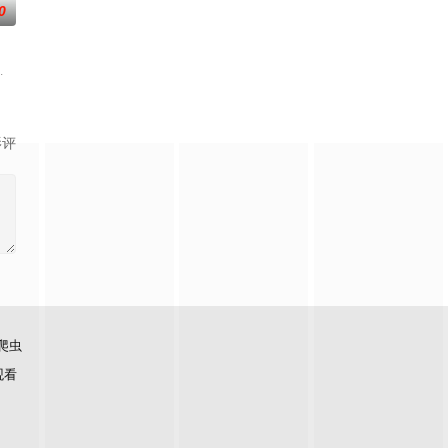
0
之队”的
世界，原本以为自己可以从此吃香喝辣，一跃成为
制，达到某种非凡成就，往往伴随着一种神秘感，让人们产生敬畏和好奇。这10
影评
爬虫
观看