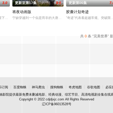
3.0
更新至第17集
5.0
更新第06集
7.
将夜动画版
胶囊计划奇迹
母亲阿勿巴吉（周迅 配音）的足迹，踏上神山探寻
稷下学院作为王者大陆的最高学府，吸引着众多的求学者。在这里，一个名为“星
宁缺穿越到一个似是而非的大唐世界，却发现此处为处处惊险的修行
“奇迹”代表着超越常规、突破限
共
0
条 “完美世界” 
S订阅
百度蜘蛛
神马爬虫
搜狗蜘蛛
奇虎地图
谷歌地图
必应
驰影院
提供最新免费未删减电影、经典动漫、综艺节目、高清电视剧全集在线
Copyright © 2022 cdjdjxjc.com All Rights Reserved
辽ICP备96013528号