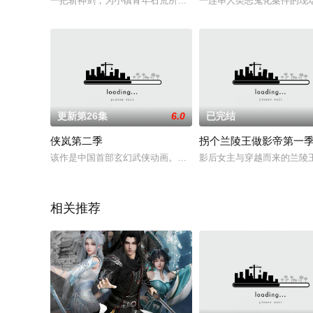
一把斩神剑，为小镇青年石荒所得，从此担负起救世之则；天北
一连串人类恶鬼化案件的现
更新第26集
6.0
已完结
侠岚第二季
拐个兰陵王做影帝第一
该作是中国首部玄幻武侠动画。在神坠试练的过程中，辰月、千
影后女主与穿越而来的兰陵
相关推荐