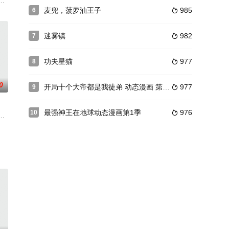
逮捕归案等
吹雪、陆小果成立的正教最让人瞩目。三人号称果
魅谷，在心中解释“与其回到玖宫岭，倒不如去昧谷破坏传送门，这样既可以阻
麦兜，菠萝油王子
985
6

迷雾镇
982
7

功夫星猫
977
8

0
开局十个大帝都是我徒弟 动态漫画 第2季
977
9

最强神王在地球动态漫画第1季
976
10

性格发生逆
宗所知甚少，白糖等猫只得抱着种种疑问，踏入
无灵根，只能凭借系统赠予的“生活必备技能”勉强生活。殊不知在那些修炼者眼