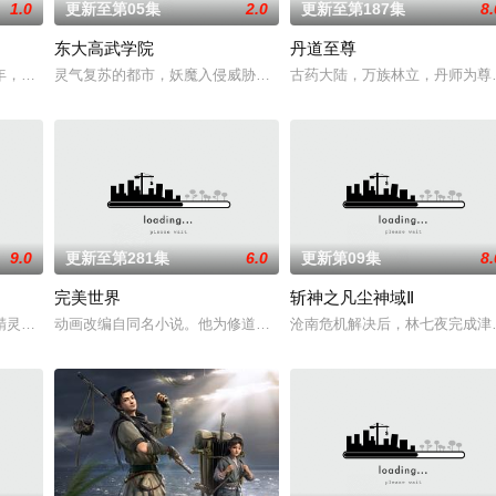
1.0
更新至第05集
2.0
更新至第187集
8.
东大高武学院
丹道至尊
韶月奉命成婚。两人在洞房夜发起暗杀，却发现彼此皆
年，却被恋人柳莺儿与将军之子赵昊联手背叛，残忍杀害后抛尸乱葬岗。濒死之
灵气复苏的都市，妖魔入侵威胁来袭，天生废灵根的少年秦雨体内意
古药大陆，万族林立，丹师为尊
9.0
更新至第281集
6.0
更新第09集
8.
完美世界
斩神之凡尘神域Ⅱ
天之力。 高能工作室出品，爱奇艺全网独播，敬
精灵竟然成了关键所在！东方桃子与伙伴们一边为救治师父森木宇冲击仙蜜试炼
动画改编自同名小说。他为修道而生，为应劫而至，他身化亿万血雨
沧南危机解决后，林七夜完成津