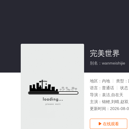
完美世界
别名：wanmeishijie
地区：
内地
类型：
语言：
普通话
状态
导演：
袁洁,自在天
主演：
锦鲤,刘晴,赵双
更新时间：
2026-08-
在线观看
