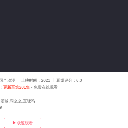
国产动漫
上映时间：
2021
豆瓣评分：
6.0
：
更新至第281集
- 免费在线观看
,楚越,阎么么,宣晓鸣
06
极速观看
