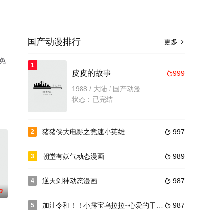
国产动漫排行
更多

免
1
皮皮的故事
999

1988 / 大陆 / 国产动漫
状态：已完结
猪猪侠大电影之竞速小英雄
997
2

朝堂有妖气动态漫画
989
3

逆天剑神动态漫画
987
4

0
加油令和！！小露宝乌拉拉~心爱的干拌担担面
987
5
