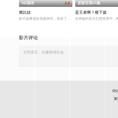
HD国语
1.0
更新至第04集
燃比娃
是王者啊？稷下篇
影片故事源自羌族神话，讲述了一只被人类抚养长大的猴子，追寻
在神秘的东方幻想世界中，
影片评论
RS
策