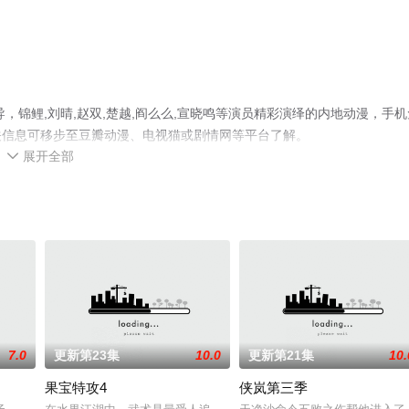
，锦鲤,刘晴,赵双,楚越,阎么么,宣晓鸣等演员精彩演绎的内地动漫，手机
关信息可移步至豆瓣动漫、电视猫或剧情网等平台了解。
展开全部

7.0
更新第23集
10.0
更新第21集
10.
果宝特攻4
侠岚第三季