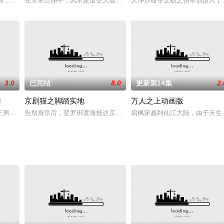
学院入学，莫辱少年志，石荒奋起反抗世家势力；天骄
场，都拍到了与男主长得一模一样的凶手。女主收到地府方面的通缉令，将男主
在水果江湖中，武术是最受人追捧！其中更以果宝大侠橙留香、菠萝
天净沙命令五败之伤帮他进入了
3.0
已完结
8.0
更新第14集
2.
季
京剧猫之脚踏实地
万人之上动画版
钧、游不动及碧婷等等少年侠岚们，凭借自身的实力、
王男主的爱恨情仇。女主原先是高高在上的影后人设，途中被陷害至毁容，嚣张
告别身宗后，星罗班渡海抵达京剧猫十二宗之一“步宗”。大家都对步
易枫穿越到仙江大陆，由于天生