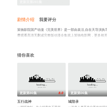
更新至第281集
剧情介绍
我要评分
策驰影院国产动漫《完美世界》是一部由袁洁,自在天导演执导
费观看高清无删减完整版动漫全集就上策驰电影网，更多相
猜你喜欢
更新第80集
8.0
更新第06集
五行战神
城隍录