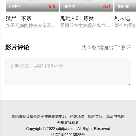
6.0
6.0
HD中字
HD中字
更新HD
猛尸一家亲
鬼玩人6：炼狱
利未记
女子瓦娜的神秘表亲温思罗普突然仓皇登门，身后还跟着一个来
爱丽丝在丈夫骤然离世后深陷悲痛，
两个相爱
影片评论
共
0
条 “猛鬼出千” 影评
策驰影院
提供最新免费未删减电影、经典动漫、综艺节目、高清电视剧
全集在线观看
Copyright © 2022 cdjdjxjc.com All Rights Reserved
辽ICP备96013528号