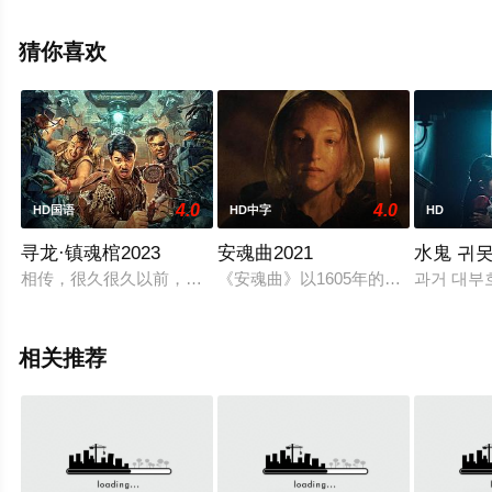
相关信息可移步至豆瓣电影、电视猫或剧情网等平台了
解。
猜你喜欢
4.0
4.0
HD国语
HD中字
HD
寻龙·镇魂棺2023
安魂曲2021
水鬼 귀
相传，很久很久以前，大漠深处底下埋葬着一口镇魂棺，棺木可
《安魂曲》以1605年的女巫审判为
과거 대부
相关推荐