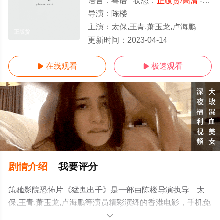
语言：
粤语
状态：
正版货/高清
- 免费在线观看
导演：
陈楼
主演：
太保,王青,萧玉龙,卢海鹏
正版货
更新时间：
2023-04-14
在线观看
极速观看


剧情介绍
我要评分
策驰影院恐怖片《猛鬼出千》是一部由陈楼导演执导，太
保,王青,萧玉龙,卢海鹏等演员精彩演绎的香港电影，手机免
费观看高清无删减完整版电影大全就上策驰电影网，更多
