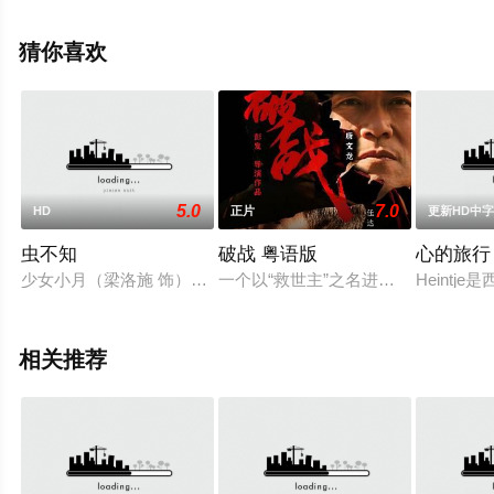
更多相关信息可移步至豆瓣电影、电视猫或剧情网等平台
了解。
猜你喜欢
5.0
7.0
HD
正片
更新HD中
虫不知
破战 粤语版
心的旅行
少女小月（梁洛施 饰）拥有跟昆虫沟通的能力，后来她也认识了
一个以“救世主”之名进行犯罪的人和
Heint
相关推荐