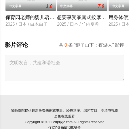
1.0
7.0
中文字幕
中文字幕
中文字幕
保育园老师的婴儿语让人超兴奋
想要享受暴露式按摩的已婚女子
用身体偿
2025 / 日本 / 白木由子
2025 / 日本 / 竹内夏希
2025 / 
影片评论
共
0
条 “狮子山下：夜游人” 影评
策驰影院
提供最新免费未删减电影、经典动漫、综艺节目、高清电视剧
全集在线观看
Copyright © 2022 cdjdjxjc.com All Rights Reserved
辽ICP备96013528号