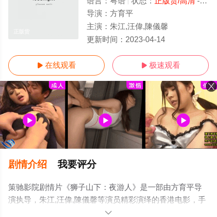
语言：
粤语
状态：
正版货/高清
- 免费在线观看
导演：
方育平
主演：
朱江,汪偉,陳儀馨
正版货
更新时间：
2023-04-14
在线观看
极速观看


剧情介绍
我要评分
策驰影院剧情片《狮子山下：夜游人》是一部由方育平导
演执导，朱江,汪偉,陳儀馨等演员精彩演绎的香港电影，手
机免费观看高清无删减完整版电影大全就上策驰电影网，
