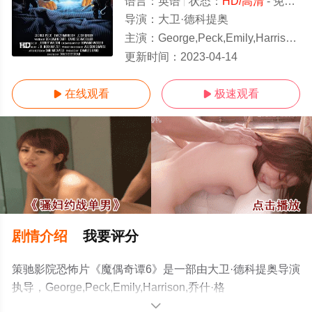
语言：
英语
状态：
HD/高清
- 免费在线观看
导演：
大卫·德科提奥
主演：
George,Peck,Emily,Harrison,乔什·格林,Michael,Guerin
HD
更新时间：
2023-04-14
在线观看
极速观看


剧情介绍
我要评分
策驰影院恐怖片《魔偶奇谭6》是一部由大卫·德科提奥导演
执导，George,Peck,Emily,Harrison,乔什·格
林,Michael,Guerin等演员精彩演绎的美国电影，手机免费
