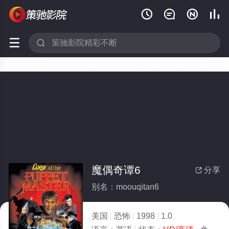






魔偶奇谭6
分享

别名：moouqitan6
美国
恐怖
1998
1.0