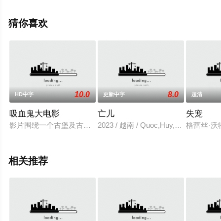
观看高清无删减完整版电影大全就上策驰电影网，更多相
关信息可移步至豆瓣电影、电视猫或剧情网等平台了解。
猜你喜欢
10.0
8.0
HD中字
更新中字
超清
吸血鬼大电影
亡儿
失宠
影片围绕一个古堡及古堡中的吸血鬼展开，由于种种原因，他们
2023 / 越南 / Quoc,Huy,Hanh,Thu
格蕾丝·
相关推荐