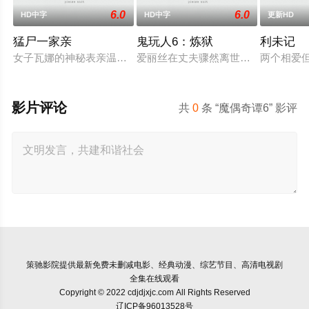
6.0
6.0
HD中字
HD中字
更新HD
猛尸一家亲
鬼玩人6：炼狱
利未记
女子瓦娜的神秘表亲温思罗普突然仓皇登门，身后还跟着一个来
爱丽丝在丈夫骤然离世后深陷悲痛，
两个相爱
影片评论
共
0
条 “魔偶奇谭6” 影评
策驰影院
提供最新免费未删减电影、经典动漫、综艺节目、高清电视剧
全集在线观看
Copyright © 2022 cdjdjxjc.com All Rights Reserved
辽ICP备96013528号