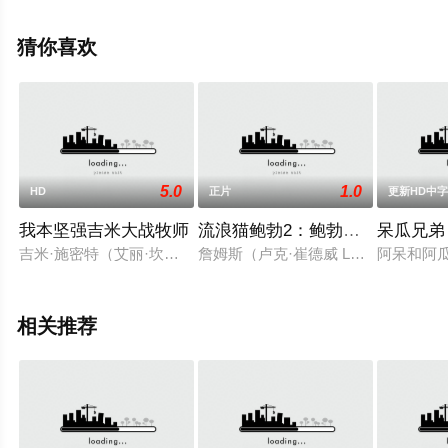
无删减完整版电影大全就上策驰电影网，更多相关信息可
移步至豆瓣电影、电视猫或剧情网等平台了解。
猜你喜欢
5.0
1.0
HD
正片
更新HD中
我本坚强吉米大战牧师
流浪猫鲍勃2：鲍勃的礼物（国语
呆瓜兄弟
吉米·施密特（艾丽·坎伯尔饰）踏上了她迄今为止最隆重的冒险
詹姆斯（卢克·崔德威 Luke Trea
阿呆和阿
相关推荐