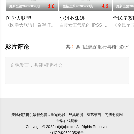
1.0
4.0
更新至第20260805期
更新至第20260729期
更新至第202
医学大联盟
小姐不熙娣
全民星攻
《医学大联盟》希望打造一个知性趣味的平台，让观众在轻松间
自带女王气势的 IPSS 的女王小
《全民星
影片评论
共
0
条 “隨懿深度行粤语” 影评
策驰影院
提供最新免费未删减电影、经典动漫、综艺节目、高清电视剧
全集在线观看
Copyright © 2022 cdjdjxjc.com All Rights Reserved
辽ICP备96013528号