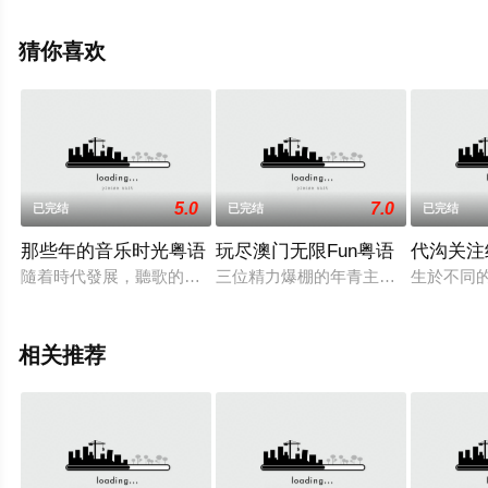
费观看高清无删减完整版综艺节目就上策驰电影网，更多
相关信息可移步至豆瓣综艺、电视猫或剧情网等平台了
猜你喜欢
解。
5.0
7.0
已完结
已完结
已完结
那些年的音乐时光粤语
玩尽澳门无限Fun粤语
代沟关注
隨着時代發展，聽歌的模式雖然已經出現了不少轉變，人們的生
三位精力爆棚的年青主持相約玩盡澳
生於不同
相关推荐