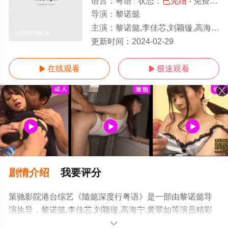
语言：
粤语
状态：
已完结
- 免费在线观看
导演：
黎诺懿
主演：
黎诺懿,李佳芯,刘颖镟,高海宁,黄翠如
已完结/大结局
更新时间：
2024-02-29
在线观看
极速观看


剧情介绍
我要评分
策驰影院港台综艺《隨懿深度行粤语》是一部由黎诺懿导
演执导，黎诺懿,李佳芯,刘颖镟,高海宁,黄翠如等演员精彩
演绎的香港综艺，大结局剧情已揭晓（已完结），手机免
