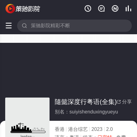






隨懿深度行粤语(全集)
分享

别名：suiyishenduxingyueyu
香港
港台综艺
2023
2.0