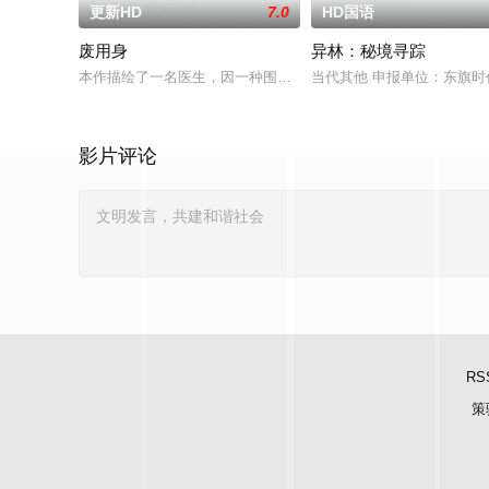
更新HD
7.0
HD国语
废用身
异林：秘境寻踪
本作描绘了一名医生，因一种围绕“废用身”——因瘫痪等原因已
当代其他 申报单位：东旗
影片评论
RS
策