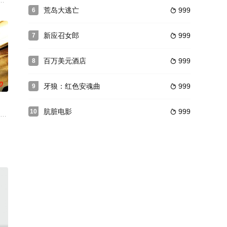
了占卜家。但是她看不到人的过去和未来，只能看
长失去了妻子，想念家常菜，经常和丈夫一起回家。松子拜托没有眼力见儿的
荒岛大逃亡
999
6

新应召女郎
999
7

百万美元酒店
999
8

0
牙狼：红色安魂曲
999
9

肮脏电影
999
10

在家人以
告白》20 歲的伊娃科萊，出生於義大利
的女售货员和两个孩子的母亲，尽管生活有很多不如意但是非常乐观。艾尔伯特·