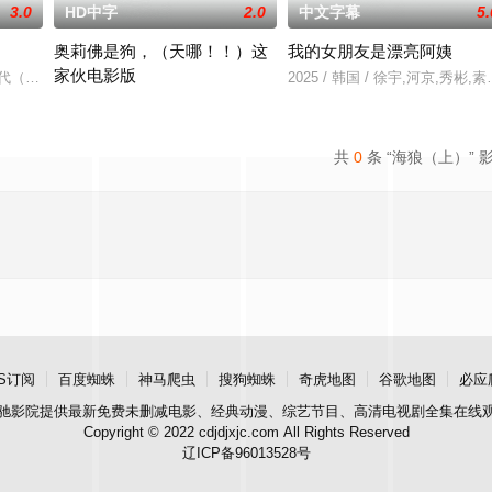
3.0
HD中字
2.0
中文字幕
5.
奥莉佛是狗，（天哪！！）这
我的女朋友是漂亮阿姨
家伙电影版
无恢复可能的四肢——的治疗方法，而一步步踏入在
时代（北京）影视文化传媒有限公司
2025 / 韩国 / 徐宇,河京,秀彬
改编自2021年在NHK播出的同名剧集，只有狭间县警鉴识科警犬组
共
0
条 “海狼（上）” 
S订阅
百度蜘蛛
神马爬虫
搜狗蜘蛛
奇虎地图
谷歌地图
必应
驰影院
提供最新免费未删减电影、经典动漫、综艺节目、高清电视剧全集在线
Copyright © 2022 cdjdjxjc.com All Rights Reserved
辽ICP备96013528号