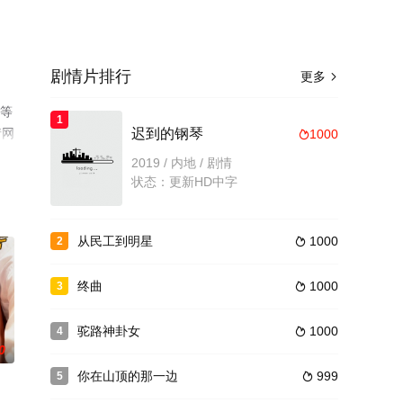
剧情片排行
更多

r等
1
情网
迟到的钢琴
1000

2019 / 内地 / 剧情
状态：更新HD中字
从民工到明星
1000
2

终曲
1000
3

驼路神卦女
1000
4

0
你在山顶的那一边
999
5
