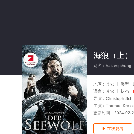
海狼（上）
别名：hailangshang
地区：
其它
类型：
语言：
其它
状态：
导演：
Christoph,Sch
主演：
Thomas,Kretsch
更新时间：
2024-02-
在线观看
