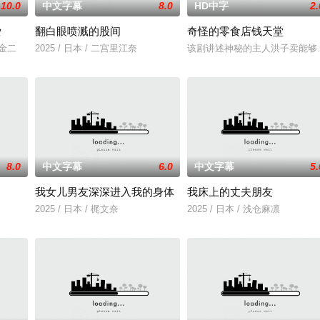
10.0
中文字幕
8.0
HD中字
2.
爱
翻白眼喷溅的股间
奇怪的零食店钱天堂
川金二
2025 / 日本 / 二宫里江奈
该剧讲述神秘的主人洪子卖能够
8.0
中文字幕
6.0
中文字幕
5.
我女儿男友深深进入我的身体
我床上的丈夫朋友
在面对跨越视力障碍、好不容易成为陶艺家却离奇身亡
2025 / 日本 / 梶文奈
2025 / 日本 / 浅仓麻凛