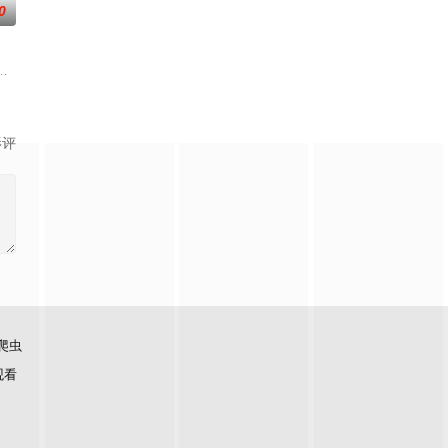
0
,素美,崔敏浩,时宇,金东宇,韩蔚
的训犬员青叶一平（池松壮亮 饰）能够看到
影评
爬虫
观看