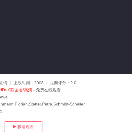
剧情
上映时间：
2008
豆瓣评分：
2.0
HD中字|国语/高清
- 免费在线观看
rewe
mann,Florian,Stetter,Petra,Schmidt-Schaller
29
极速观看
