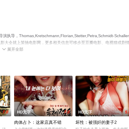
mas,Kretschmann,Florian,Stetter,Petra,Schmidt-Schalle
电影大全就上策驰电影网，更多相关信息可移步至豆瓣电影、电视猫或剧
展开全部

7.0
HD无字
7.0
HD无字
5.
肉体占卜：这家店真不错
坏性：被强奸的妻子2