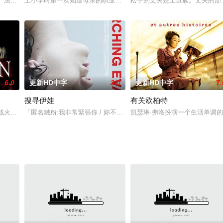
!她邀请你去比温泉还火热的她的世界..G杯
法老胡夫（杰克·霍金斯 Jack Hawkins 饰）四处征战捷报连连，带
上小学时第一次知道母亲的职业是占卜家的女人。她也像母亲一样成
松子的丈夫是上班族。丈夫的部
6.0
更新HD中字
2.0
更新HD中字
7.
搜寻伊娃
有关欧柏特
故事是：一位警探，虽然深爱着妻子和儿子，却和一个
的战火肆虐中，安娜和罗勃在德勒斯登相遇。一个是德国医院院长的掌上明珠，
「匿名鐵粉:我非常緊張你 / 妳不是真實的人物。」─《超級網紅真裸
凯瑟琳·弗洛扮演一个生活单调