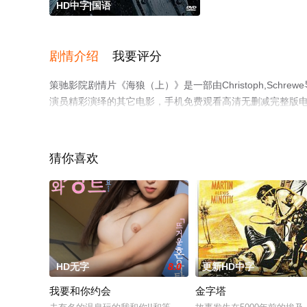
HD中字|国语
剧情介绍
我要评分
策驰影院剧情片《海狼（上）》是一部由Christoph,Schrewe导演执导，Tho
演员精彩演绎的其它电影，手机免费观看高清无删减完整版
等平台了解。
猜你喜欢
HD无字
8.0
更新HD中字
我要和你约会
金字塔