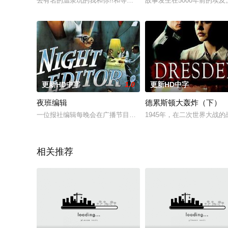
去有名的温泉玩的我和你!!和等待已久的她，只有两个人的温泉约会
故事发生在5000年前的埃及。
更新HD中字
1.0
更新HD中字
夜班编辑
德累斯顿大轰炸（下）
一位报社编辑每晚会在广播节目中讲一些报纸故事，这次他讲的
1945年，在二次世界大战
相关推荐