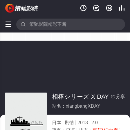






相棒シリーズ X DAY
分享

别名：xiangbangXDAY
日本
剧情
2013
2.0