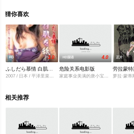
龙二,神保悟志,,片桐竜次,小野了,国仲凉子,别所哲也,田口智
朗等演员精彩演绎的日本电影，手机免费观看高清无删减
猜你喜欢
完整版电影大全就上策驰电影网，更多相关信息可移步至
豆瓣电影、电视猫或剧情网等平台了解。
3.0
4.0
HD
HD国语
正片
ふしだら慕情 白肌を舐める舌
危险关系电影版
劳拉蒙特
2007 / 日本 / 平泽里菜子,,华泽柠檬,淡島小鞠,池岛丰岡田智宏
家庭事业美满的唐小宝拥有一颗不安
萝拉·蒙
相关推荐