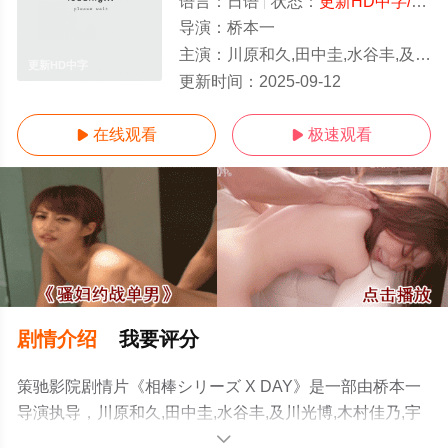
语言：
日语
状态：
更新HD中字/高清
导演：
桥本一
主演：
川原和久,田中圭,水谷丰,及川光博,木村佳乃,宇津井健,铃木杏树,大谷亮介,六角精儿,山中崇史,山西惇,原田龙二,神保悟志,,片桐竜次,小
更新HD中字
更新时间：
2025-09-12
在线观看
极速观看


剧情介绍
我要评分
策驰影院剧情片《相棒シリーズ X DAY》是一部由桥本一
导演执导，川原和久,田中圭,水谷丰,及川光博,木村佳乃,宇
津井健,铃木杏树,大谷亮介,六角精儿,山中崇史,山西惇,原田
