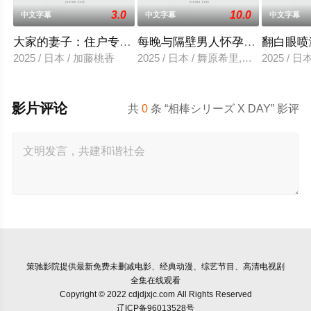
3.0
10.0
中文字幕
中文字幕
中文字幕
大家的妻子：住户专用洞口
每晚与隔壁男人怀孕性爱
翻白眼喷
2025 / 日本 / 加藤桃香
2025 / 日本 / 舞原希里,佐川金二
2025 / 
影片评论
共
0
条 “相棒シリーズ X DAY” 影评
策驰影院
提供最新免费未删减电影、经典动漫、综艺节目、高清电视剧
全集在线观看
Copyright © 2022 cdjdjxjc.com All Rights Reserved
辽ICP备96013528号