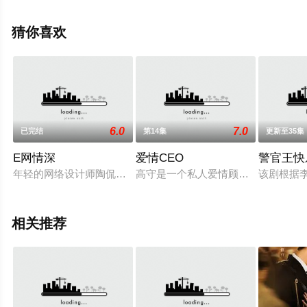
上策驰电影网，更多相关信息可移步至豆瓣电视剧、电视
猫或剧情网等平台了解。
猜你喜欢
6.0
7.0
已完结
第14集
更新至35集
E网情深
爱情CEO
警官王快
年轻的网络设计师陶侃（陆毅 饰）在一次作品比赛中结识了柳翠
高守是一个私人爱情顾问，专门为顾
该剧根据
相关推荐