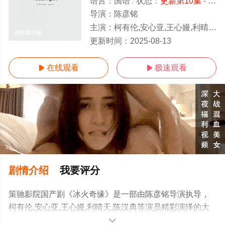
语言：
国语
状态：
更新第10集
- 免费在线观看
导演：
陈彦铭
主演：
柯有伦,安心亚,王心嫚,利晴天,陈汉典
更新第10集
更新时间：
2025-08-13
在线观看
极速观看


剧情介绍
我要评分
策驰影院国产剧《冰火奇缘》是一部由陈彦铭导演执导，
柯有伦,安心亚,王心嫚,利晴天,陈汉典等演员精彩演绎的大
陆电视剧，手机免费观看高清无删减完整版电视剧全集就
