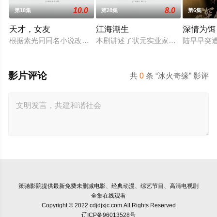
10.0
8.0
第18集
第28集
第6集
天才，女友
江海潮生
深情为饵
根据素光同同名小说改编。江逾白长大以后，林知夏忽然对他说
本剧讲述了状元实业家张謇创办大生
陆早早突
影片评论
共
0
条 “冰火奇缘” 影评
策驰影院
提供最新免费未删减电影、经典动漫、综艺节目、高清电视剧
全集在线观看
Copyright © 2022 cdjdjxjc.com All Rights Reserved
辽ICP备96013528号