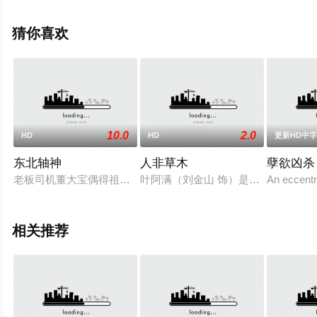
美国电影，手机免费观看高清无删减完整版电影大全就上
策驰电影网，更多相关信息可移步至豆瓣电影、电视猫或
猜你喜欢
剧情网等平台了解。
10.0
2.0
HD
HD
更新HD中
东北轴神
人非草木
孽欲凶杀
老板司机董大宝偶得祖传古董洗脸盆，身价水涨船高，随之而来
叶阿满（刘金山 饰）是一个忠厚诚
An eccentr
相关推荐