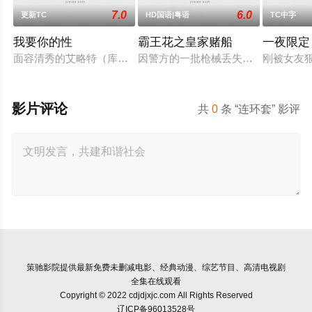
7.0
6.0
更新TC
HD国语|粤语
TC中字
我要你的性
霸王花之皇家赌船
一夜限定
面容清秀的艾略特（库珀·霍夫曼 Cooper Hoffman 饰）在著
因警方的一批枪械丢失，飞虎队简sir
刚被女友
影片评论
共
0
条 “连环套” 影评
策驰影院
提供最新免费未删减电影、经典动漫、综艺节目、高清电视剧
全集在线观看
Copyright © 2022 cdjdjxjc.com All Rights Reserved
辽ICP备96013528号