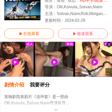
语言：
英语
状态：
HD中字/高清
- 免费在线观看
导演：
Olli,Koivula,,Solvan,Naim
主演：
Solvan,Naim,Rob,Morgan,Kelvin,Hale
HD中字
更新时间：
2024-02-29
在线观看
极速观看


剧情介绍
我要评分
策驰影院喜剧片《连环套》是一部由
Olli,Koivula,,Solvan,Naim导演执导，
Solvan,Naim,Rob,Morgan,Kelvin,Hale等演员精彩演绎的
