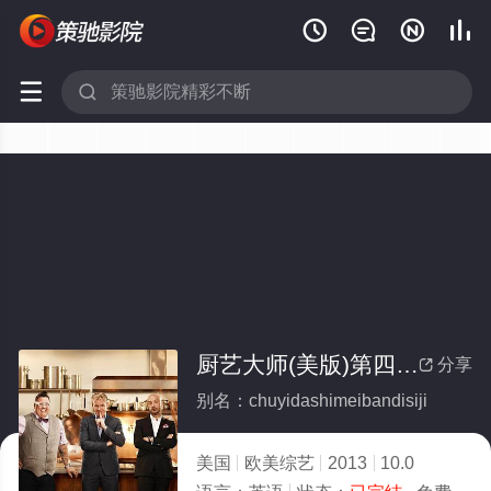






厨艺大师(美版)第四季(全集)
分享

别名：chuyidashimeibandisiji
美国
欧美综艺
2013
10.0