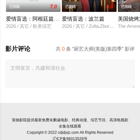
7.0
5.0
已完结
已完结
已完结
爱情盲选：阿根廷篇第二季
爱情盲选：波兰篇
美国烧烤
2026 / 其它 / 欧美综艺
2026 / 其它 / Zofia,Zborowska,Andrze
The Ameri
影片评论
共
0
条 “厨艺大师(美版)第四季” 影评
策驰影院
提供最新免费未删减电影、经典动漫、综艺节目、高清电视剧
全集在线观看
Copyright © 2022 cdjdjxjc.com All Rights Reserved
辽ICP备96013528号