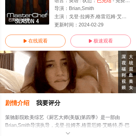
语言：
英语
状态：
已完结
- 免费在线观看
导演：
Brian,Smith
主演：
戈登·拉姆齐,格雷厄姆·艾略特,乔·巴斯提亚尼齐
已完结/大结局
更新时间：
2024-02-29
在线观看
极速观看


剧情介绍
我要评分
策驰影院欧美综艺《厨艺大师(美版)第四季》是一部由
Brian,Smith导演执导，戈登·拉姆齐,格雷厄姆·艾略特,乔·巴
斯提亚尼齐等演员精彩演绎的美国综艺，大结局剧情已揭
