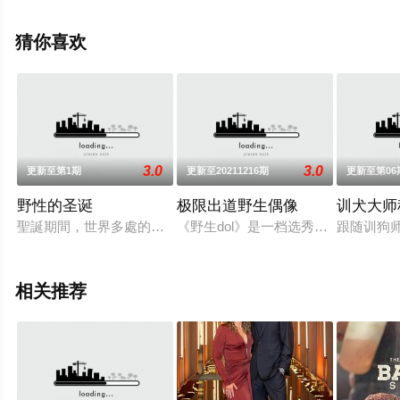
晓（已完结），手机免费观看高清无删减完整版综艺节目
就上策驰电影网，更多相关信息可移步至豆瓣综艺、电视
猜你喜欢
猫或剧情网等平台了解。
3.0
3.0
更新至第1期
更新至20211216期
更新至第06
野性的圣诞
极限出道野生偶像
训犬大师
聖誕期間，世界多處的景緻饒有趣味。在嚴寒的北極，動物忙著
《野生dol》是一档选秀竞赛节目,和
跟随训狗
相关推荐