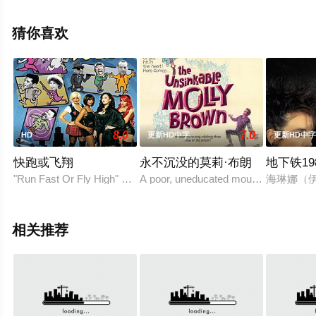
看高清无删减完整版电影大全就上策驰电影网，更多相关
信息可移步至豆瓣电影、电视猫或剧情网等平台了解。
猜你喜欢
8.0
7.0
HD
更新HD中字
更新HD中
快跑或飞翔
永不沉没的莫莉·布朗
地下铁19
"Run Fast Or Fly High" brings back slapsti
A poor, uneducated mountain girl leave
海琳娜（伊
相关推荐