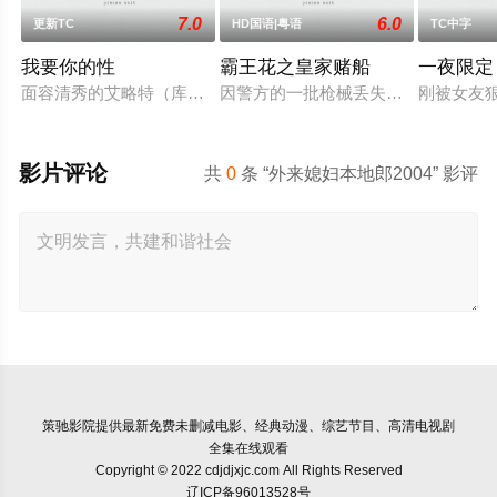
7.0
6.0
更新TC
HD国语|粤语
TC中字
我要你的性
霸王花之皇家赌船
一夜限定
面容清秀的艾略特（库珀·霍夫曼 Cooper Hoffman 饰）在著
因警方的一批枪械丢失，飞虎队简sir
刚被女友
影片评论
共
0
条 “外来媳妇本地郎2004” 影评
策驰影院
提供最新免费未删减电影、经典动漫、综艺节目、高清电视剧
全集在线观看
Copyright © 2022 cdjdjxjc.com All Rights Reserved
辽ICP备96013528号