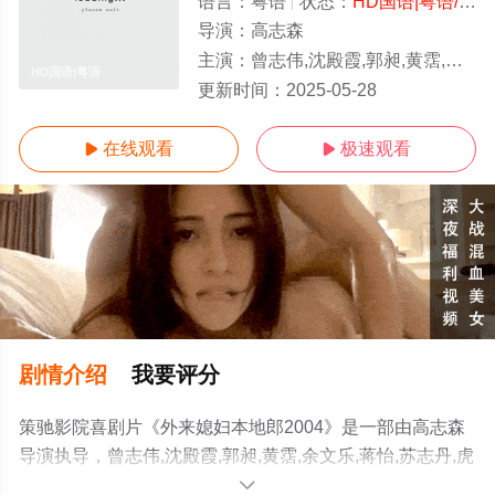
语言：
粤语
状态：
HD国语|粤语/高清
导演：
高志森
主演：
曾志伟,沈殿霞,郭昶,黄霑,余文乐,蒋怡,苏志丹,虎艳芬,彭新智,丁玲
HD国语|粤语
更新时间：
2025-05-28
在线观看
极速观看


剧情介绍
我要评分
策驰影院喜剧片《外来媳妇本地郎2004》是一部由高志森
导演执导，曾志伟,沈殿霞,郭昶,黄霑,余文乐,蒋怡,苏志丹,虎
艳芬,彭新智,丁玲等演员精彩演绎的大陆电影，手机免费观
