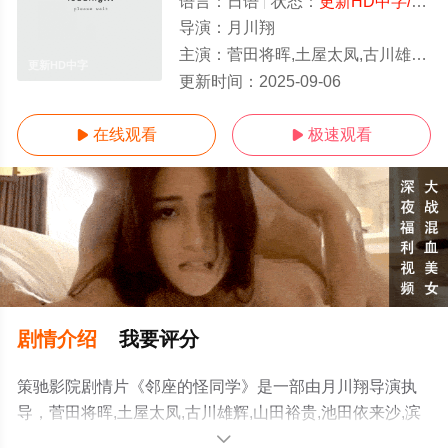
语言：
日语
状态：
更新HD中字/高清
导演：
月川翔
主演：
菅田将晖,土屋太凤,古川雄辉,山田裕贵,池田依来沙,滨边美波,佐野岳,佐野史郎,速水直道
更新HD中字
更新时间：
2025-09-06
在线观看
极速观看


剧情介绍
我要评分
策驰影院剧情片《邻座的怪同学》是一部由月川翔导演执
导，菅田将晖,土屋太凤,古川雄辉,山田裕贵,池田依来沙,滨
边美波,佐野岳,佐野史郎,速水直道等演员精彩演绎的日本电
