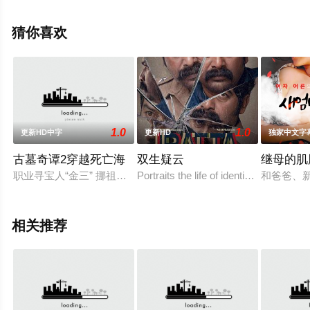
影，手机免费观看高清无删减完整版电影大全就上策驰电
影网，更多相关信息可移步至豆瓣电影、电视猫或剧情网
猜你喜欢
等平台了解。
1.0
1.0
更新HD中字
更新HD
独家中文字
古墓奇谭2穿越死亡海
双生疑云
继母的肌
职业寻宝人“金三” 挪祖坟时在太爷爷金茂才的棺材里找到了一本
Portraits the life of identical twins Vi
和爸爸、
相关推荐