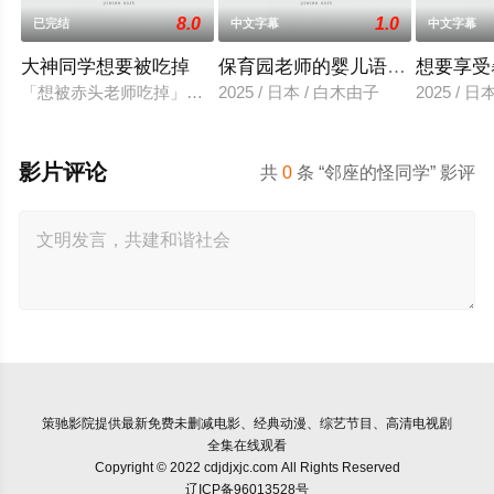
8.0
1.0
已完结
中文字幕
中文字幕
大神同学想要被吃掉
保育园老师的婴儿语让人超兴奋
想要享受
「想被赤头老师吃掉」被大街小巷中传闻的「抢夺短裙大叔」抢
2025 / 日本 / 白木由子
2025 / 
影片评论
共
0
条 “邻座的怪同学” 影评
策驰影院
提供最新免费未删减电影、经典动漫、综艺节目、高清电视剧
全集在线观看
Copyright © 2022 cdjdjxjc.com All Rights Reserved
辽ICP备96013528号