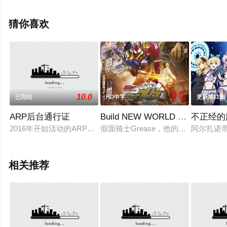
明,大谷育江,山口由里子,矢尾一树,长岛雄一,池田秀一,古川
登志夫,古谷彻,大塚周夫,津嘉山正种,草尾毅,大场真人,宝龟
猜你喜欢
克寿,园部启一,柴田秀胜,中博史,阪口大助,竹内顺子,千叶繁,
三石琴乃,挂川裕彦,堀秀行,田等演员精彩演绎的日本动漫，
手机免费观看高清无删减完整版动漫全集就上策驰电影
网，更多相关信息可移步至豆瓣动漫、电视猫或剧情网等
平台了解。
10.0
5.0
已完结
HD中字
更新第11集
ARP后台通行证
Build NEW WORLD 假面骑士Gre
不正经的
2016年开始活动的ARP是运用最先进的AR技术展开的可实时唱
假面骑士Grease，他的扮演者并
阿尔扎诺
相关推荐