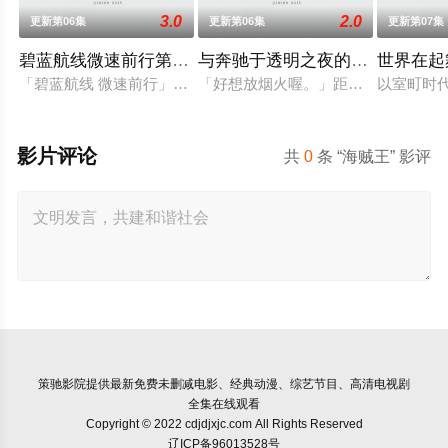
3.0
2.0
更新第06集
更新第06集
更新第07集
碧蓝航线微速前行第二季
与奔驰于透明之夜的你，谈一场
世界在起
「碧蓝航线 微速前行」第2季制作决定
「好想放烟火喔。」距离放烟火的季
以室町时
影片评论
共
0
条 “海贼王” 影评
策驰影院
提供最新免费未删减电影、经典动漫、综艺节目、高清电视剧
全集在线观看
Copyright © 2022 cdjdjxjc.com All Rights Reserved
辽ICP备96013528号