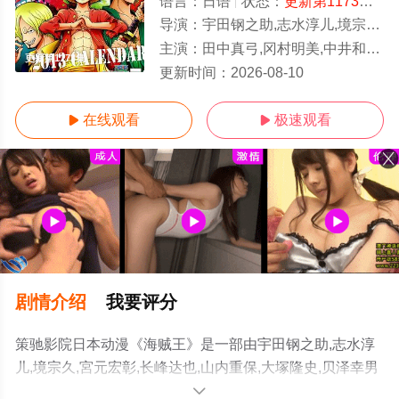
语言：
日语
状态：
更新第1173集
- 
导演：
宇田钢之助,志水淳儿,境宗久,宮元宏彰,长峰达也,山内重保,大塚隆史,贝泽幸男
主演：
田中真弓,冈村明美,中井和哉,山口胜平,平田广明,大谷育江,山口由里子,矢尾一树,长岛雄一,池田秀一,古川登志夫,古谷彻,大塚周夫,津嘉山
更新第1173集
更新时间：
2026-08-10
在线观看
极速观看


剧情介绍
我要评分
策驰影院日本动漫《海贼王》是一部由宇田钢之助,志水淳
儿,境宗久,宮元宏彰,长峰达也,山内重保,大塚隆史,贝泽幸男
导演执导，田中真弓,冈村明美,中井和哉,山口胜平,平田广
