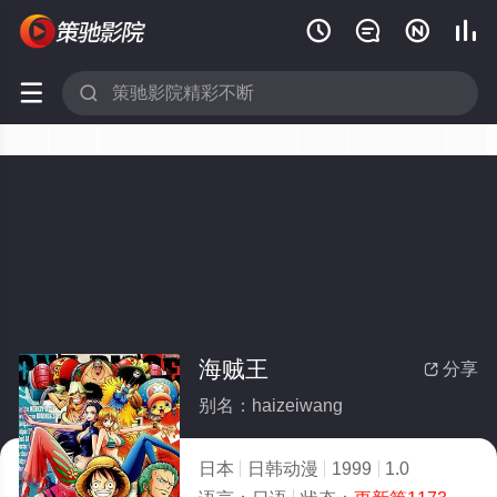






海贼王
分享

别名：haizeiwang
日本
日韩动漫
1999
1.0