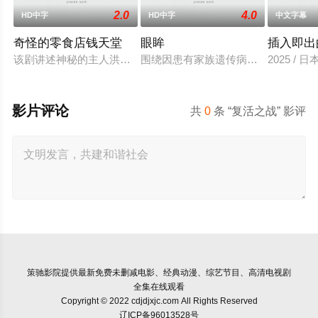
2.0
4.0
HD中字
HD中字
中文字幕
奇怪的零食店钱天堂
眼眸
插入即出
该剧讲述神秘的主人洪子卖能够实现人们愿望的神秘零食，以及
围绕因患有家族遗传病而导致视力逐
2025 / 
影片评论
共
0
条 “复活之战” 影评
策驰影院
提供最新免费未删减电影、经典动漫、综艺节目、高清电视剧
全集在线观看
Copyright © 2022 cdjdjxjc.com All Rights Reserved
辽ICP备96013528号