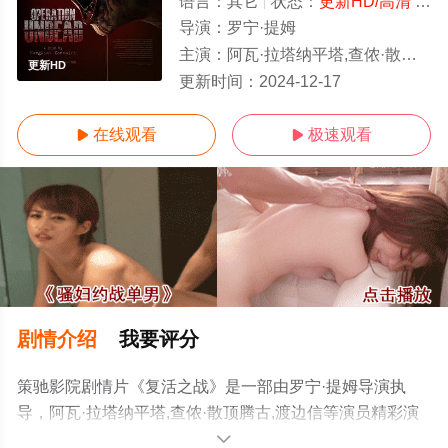
语言：
其它
状态：
更新HD/高清
- 免费在线观看
导演：
罗宁·提姆
主演：
阿瓦·拉塔纳平塔,查侬·散顶腾古,渡边信
更新HD
更新时间：
2024-12-17
在线观看
极速观看


剧情介绍
我要评分
策驰影院剧情片《复活之战》是一部由罗宁·提姆导演执
导，阿瓦·拉塔纳平塔,查侬·散顶腾古,渡边信等演员精彩演
绎的泰国电影，手机免费观看高清无删减完整版电影大全
