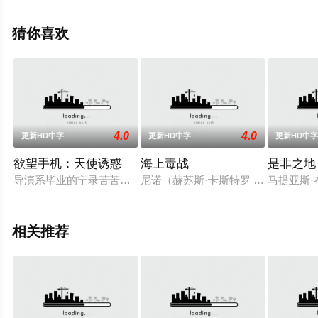
就上策驰电影网，更多相关信息可移步至豆瓣电影、电视
猫或剧情网等平台了解。
猜你喜欢
4.0
4.0
更新HD中字
更新HD中字
更新HD中
欲望手机：天使诱惑
海上毒战
是非之地
导演系毕业的宁录苦苦奋斗多年创作出一份满意的剧本，但却发
尼诺（赫苏斯·卡斯特罗 Jesús Castr
马提亚斯
相关推荐