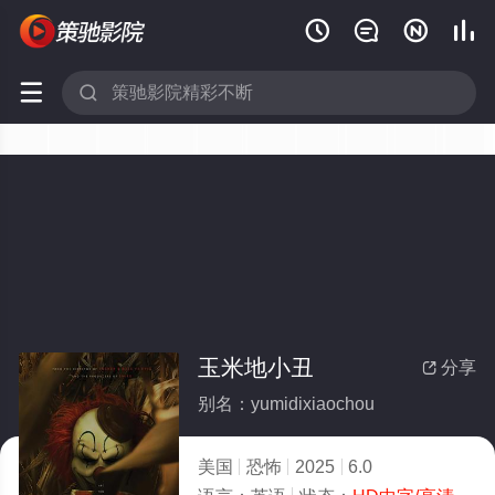






玉米地小丑
分享

别名：yumidixiaochou
美国
恐怖
2025
6.0