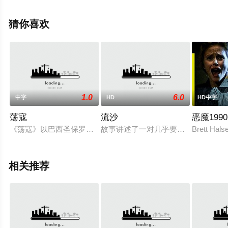
文·杜兰,阿约·索兰
克,Alexandre,Martin,Deakin,Dylan,McEwan,Kaitlyn,Bacon,
猜你喜欢
戴等演员精彩演绎的美国电影，手机免费观看高清无删减
完整版电影大全就上策驰电影网，更多相关信息可移步至
豆瓣电影、电视猫或剧情网等平台了解。
1.0
6.0
中字
HD
HD中字
荡寇
流沙
恶魔1990
《荡寇》以巴西圣保罗市区一处传统的东洋街区为背景，讲述了
故事讲述了一对几乎要离婚的夫妇在
Brett H
相关推荐