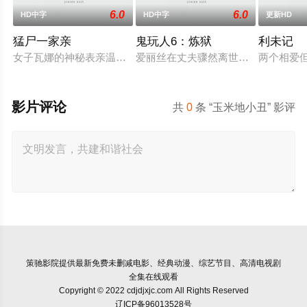
6.0
6.0
HD中字
HD中字
更新HD
猛尸一家亲
鬼玩人6：炼狱
利未记
女子瓦娜的神秘表亲温思罗普突然仓皇登门，身后还跟着一个来
爱丽丝在丈夫骤然离世后深陷悲痛，
两个相爱
影片评论
共
0
条 “玉米地小丑” 影评
策驰影院
提供最新免费未删减电影、经典动漫、综艺节目、高清电视剧
全集在线观看
Copyright © 2022 cdjdjxjc.com All Rights Reserved
辽ICP备96013528号