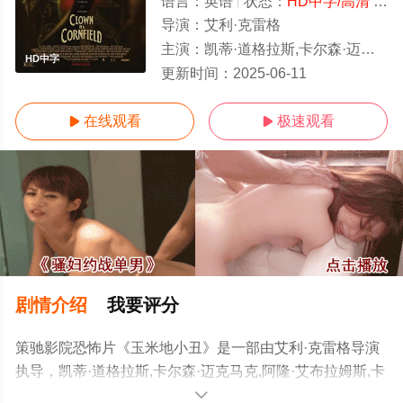
语言：
英语
状态：
HD中字/高清
- 免费在线观看
导演：
艾利·克雷格
主演：
凯蒂·道格拉斯,卡尔森·迈克马克,阿隆·艾布拉姆斯,卡桑德拉·波滕扎,维丽蒂·马克斯,Vincent,Muller,威尔·萨索,凯文·杜兰
HD中字
更新时间：
2025-06-11
在线观看
极速观看


剧情介绍
我要评分
策驰影院恐怖片《玉米地小丑》是一部由艾利·克雷格导演
执导，凯蒂·道格拉斯,卡尔森·迈克马克,阿隆·艾布拉姆斯,卡
桑德拉·波滕扎,维丽蒂·马克斯,Vincent,Muller,威尔·萨索,凯
