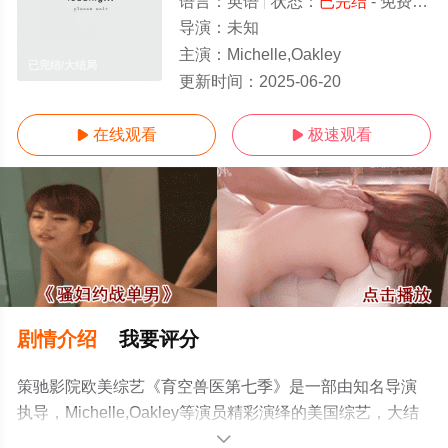
语言：
英语
状态：
已完结
- 免费在线观看
导演：
未知
主演：
Michelle,Oakley
已完结/大结局
更新时间：
2025-06-20
在线观看
极速观看


剧情介绍
我要评分
策驰影院欧美综艺《育空兽医第七季》是一部由知名导演
执导，Michelle,Oakley等演员精彩演绎的美国综艺，大结
局剧情已揭晓（已完结），手机免费观看高清无删减完整
