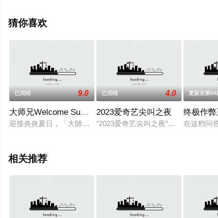
版综艺节目就上策驰电影网，更多相关信息可移步至豆瓣
综艺、电视猫或剧情网等平台了解。
猜你喜欢
9.0
4.0
已完结
已完结
更新至第04
大师兄Welcome Summer大激战粤语
2023爱奇艺尖叫之夜
终极作弊
迎接炎炎夏日，「大師兄」錢嘉樂偕同主持拍檔阮兆祥、麥美恩
“2023爱奇艺尖叫之夜“重新回归
在这档问
相关推荐