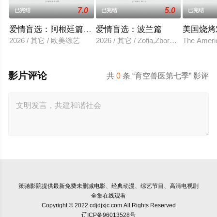
7.0
5.0
已完结
已完结
已完结
爱情盲选：阿根廷篇第二季
爱情盲选：波兰篇
美国烧烤
2026 / 其它 / 欧美综艺
2026 / 其它 / Zofia,Zborowska,Andrze
The Ameri
影片评论
共
0
条 “育空兽医第七季” 影评
策驰影院
提供最新免费未删减电影、经典动漫、综艺节目、高清电视剧
全集在线观看
Copyright © 2022 cdjdjxjc.com All Rights Reserved
辽ICP备96013528号