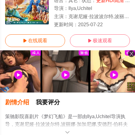
语言：
其它
状态：
更新HD/高清
- 免费在线观看
导演：
Ilya,Uchitel
主演：
克谢尼娅·拉波波尔特,波丽娜·加加尼娜,安德烈·伯科夫斯基,列昂尼德·亚尔莫利尼克,费奥·杜布朗拉沃夫,谢尔盖·加尔马什,安娜·乌克洛娃,
更新HD
更新时间：
2025-07-22
在线观看
极速观看


剧情介绍
我要评分
策驰影院喜剧片《梦幻飞船》是一部由Ilya,Uchitel导演执
导，克谢尼娅·拉波波尔特,波丽娜·加加尼娜,安德烈·伯科夫
斯基,列昂尼德·亚尔莫利尼克,费奥·杜布朗拉沃夫,谢尔盖·加
