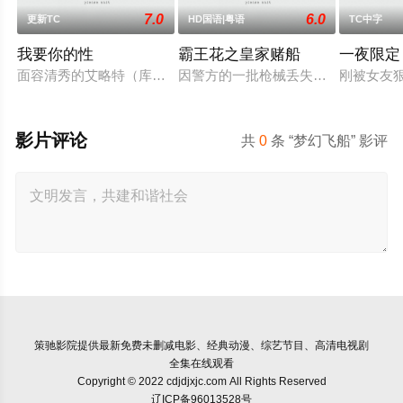
7.0
6.0
更新TC
HD国语|粤语
TC中字
我要你的性
霸王花之皇家赌船
一夜限定
面容清秀的艾略特（库珀·霍夫曼 Cooper Hoffman 饰）在著
因警方的一批枪械丢失，飞虎队简sir
刚被女友
影片评论
共
0
条 “梦幻飞船” 影评
策驰影院
提供最新免费未删减电影、经典动漫、综艺节目、高清电视剧
全集在线观看
Copyright © 2022 cdjdjxjc.com All Rights Reserved
辽ICP备96013528号