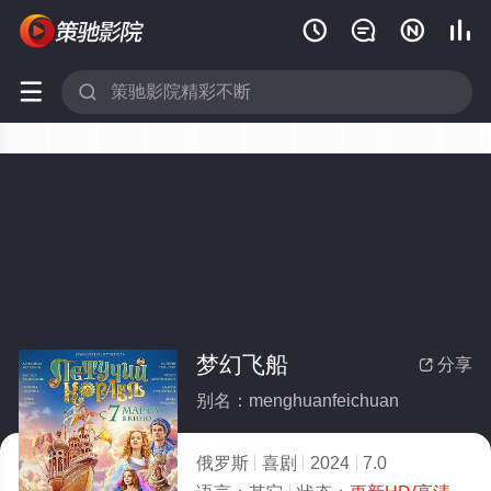






梦幻飞船
分享

别名：menghuanfeichuan
俄罗斯
喜剧
2024
7.0