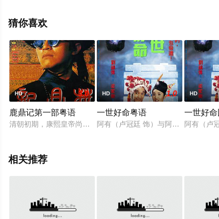
尔马什,安娜·乌克洛娃,叶卡捷琳娜·艾吉娃,克谢尼亚·特雷斯
特,Anastasiya,Saklakova,Anton,Biryukov,塔蒂安娜等演员
猜你喜欢
精彩演绎的俄罗斯电影，手机免费观看高清无删减完整版
电影大全就上策驰电影网，更多相关信息可移步至豆瓣电
影、电视猫或剧情网等平台了解。
3.0
1.0
HD
HD
HD
鹿鼎记第一部粤语
一世好命粤语
一世好命
清朝初期，康熙皇帝尚且年少，奸臣从中控制政权，民不聊生。“天
阿有（卢冠廷 饰）与阿如（吴君如 
阿有（卢
相关推荐