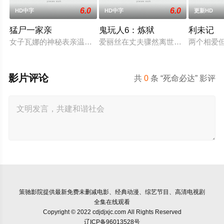
6.0
6.0
HD中字
HD中字
更新HD
猛尸一家亲
鬼玩人6：炼狱
利未记
女子瓦娜的神秘表亲温思罗普突然仓皇登门，身后还跟着一个来
爱丽丝在丈夫骤然离世后深陷悲痛，
两个相爱
影片评论
共
0
条 “死命必达” 影评
策驰影院
提供最新免费未删减电影、经典动漫、综艺节目、高清电视剧
全集在线观看
Copyright © 2022 cdjdjxjc.com All Rights Reserved
辽ICP备96013528号