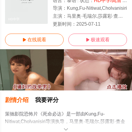
语言：
泰语
状态：
HD中字/高清
- 免费在线观看
导演：
Kung,Fu-Nitiwat,Cholvanisiri
主演：
马里奥·毛瑞尔,莎露彩·查金哈,Phuwanet,Seechomphu,Marut,Chumchonbun
HD中字
更新时间：
2025-07-11
在线观看
极速观看


剧情介绍
我要评分
策驰影院恐怖片《死命必达》是一部由Kung,Fu-
Nitiwat,Cholvanisiri导演执导，马里奥·毛瑞尔,莎露彩·查金
哈,Phuwanet,Seechomphu,Marut,Chumchonbun等演员精
