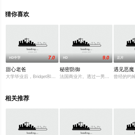
彩演绎的泰国电影，手机免费观看高清无删减完整版电影
大全就上策驰电影网，更多相关信息可移步至豆瓣电影、
猜你喜欢
电视猫或剧情网等平台了解。
7.0
9.0
HD中字
HD
正片
甜心老爸
秘密防御
遇见恶魔
大学毕业后，Bridget和她最好的朋友Lindsay搬到了一个新的城镇
法国商业片。透过一男一女两个年轻人
曾经的约翰
相关推荐