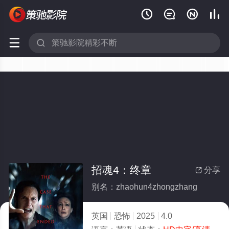






招魂4：终章
分享

别名：zhaohun4zhongzhang
英国
恐怖
2025
4.0