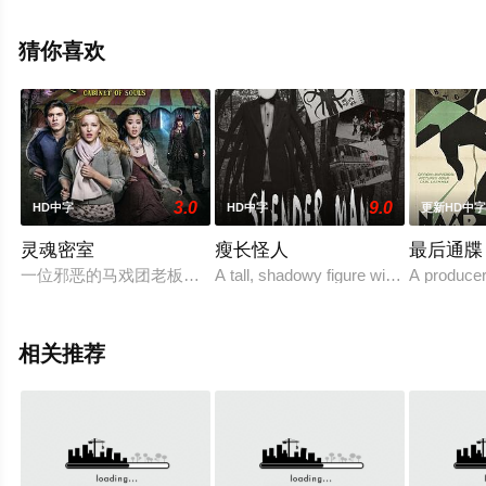
顿,彼得·怀特,Kate,Fahy,基拉·洛德·卡西迪,蕾贝卡·卡尔德,
盖伊·奥利弗-沃茨,Tilly,Walker,Molly,Cartwri等演员精彩演绎
猜你喜欢
的英国电影，手机免费观看高清无删减完整版电影大全就
上策驰电影网，更多相关信息可移步至豆瓣电影、电视猫
或剧情网等平台了解。
3.0
9.0
HD中字
HD中字
更新HD中
灵魂密室
瘦长怪人
最后通牒
一位邪恶的马戏团老板在几位高中生的小镇上演“鬼屋”，他们必
A tall, shadowy figure with a blank fac
A producer
相关推荐