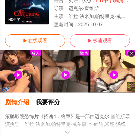
语言：
英语
状态：
HD中字/高清
- 免费在线观看
导演：
迈克尔·查维斯
主演：
维拉·法米加,帕特里克·威尔森,本·哈迪,米娅·汤姆林森,麦迪森·劳勒,奥瑞恩·史密斯,艾略特·科万,碧悠·加德斯顿,彼得·怀特,Kate
HD中字
更新时间：
2025-10-07
在线观看
极速观看


剧情介绍
我要评分
策驰影院恐怖片《招魂4：终章》是一部由迈克尔·查维斯导
演执导，维拉·法米加,帕特里克·威尔森,本·哈迪,米娅·汤姆
林森,麦迪森·劳勒,奥瑞恩·史密斯,艾略特·科万,碧悠·加德斯
