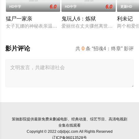
6.0
6.0
HD中字
HD中字
更新HD
猛尸一家亲
鬼玩人6：炼狱
利未记
女子瓦娜的神秘表亲温思罗普突然仓皇登门，身后还跟着一个来
爱丽丝在丈夫骤然离世后深陷悲痛，
两个相爱
影片评论
共
0
条 “招魂4：终章” 影评
策驰影院
提供最新免费未删减电影、经典动漫、综艺节目、高清电视剧
全集在线观看
Copyright © 2022 cdjdjxjc.com All Rights Reserved
辽ICP备96013528号