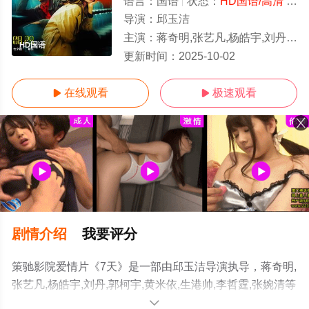
语言：
国语
状态：
HD国语/高清
- 免费在线观看
导演：
邱玉洁
主演：
蒋奇明,张艺凡,杨皓宇,刘丹,郭柯宇,黄米依,生港帅,李哲霆,张婉清
HD国语
更新时间：
2025-10-02
在线观看
极速观看


剧情介绍
我要评分
策驰影院爱情片《7天》是一部由邱玉洁导演执导，蒋奇明,
张艺凡,杨皓宇,刘丹,郭柯宇,黄米依,生港帅,李哲霆,张婉清等
演员精彩演绎的大陆电影，手机免费观看高清无删减完整
