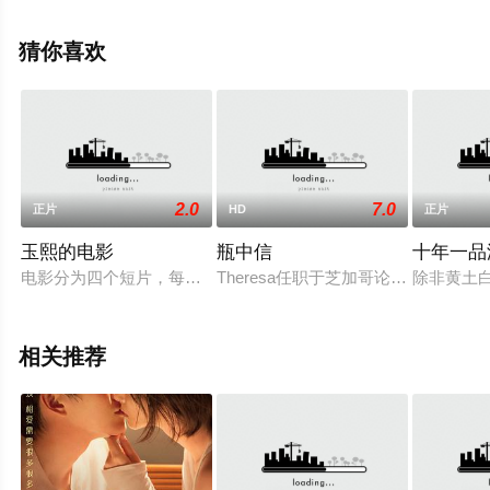
版电影大全就上策驰电影网，更多相关信息可移步至豆瓣
电影、电视猫或剧情网等平台了解。
猜你喜欢
2.0
7.0
正片
HD
正片
玉熙的电影
瓶中信
十年一品
电影分为四个短片，每一个短片里都有一名叫做振久（李善均 饰
Theresa任职于芝加哥论坛报，一
除非黄土
相关推荐