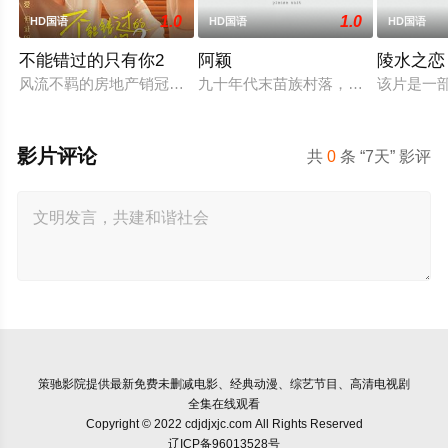
1.0
1.0
HD国语
HD国语
HD国语
不能错过的只有你2
阿颖
陵水之恋
风流不羁的房地产销冠江来（吴翊歌 饰），为利益化身“深情画家
九十年代末苗族村落，女孩阿颖反抗
该片是一
影片评论
共
0
条 “7天” 影评
策驰影院
提供最新免费未删减电影、经典动漫、综艺节目、高清电视剧
全集在线观看
Copyright © 2022 cdjdjxjc.com All Rights Reserved
辽ICP备96013528号