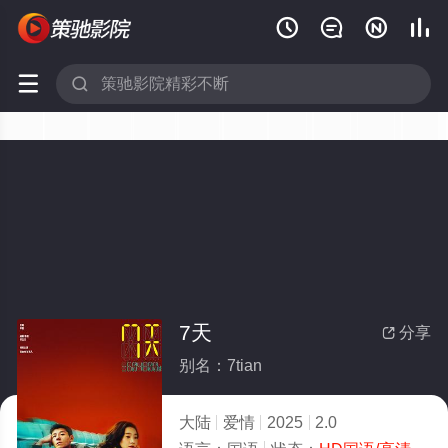






7天
分享

别名：7tian
大陆
爱情
2025
2.0