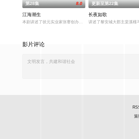
第28集
8.0
更新至第22集
江海潮生
长夜如歌
本剧讲述了状元实业家张謇创办大生企业，实业报国的故事。甲
讲述了黎安城大郡主棠溪槿
影片评论
RS
策