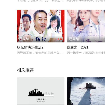
于致远（刘恺威 饰）是一名杂志社的编辑，平日里工作繁忙，能
现代考古学者白牧礼（李明
已完结
7.0
已完结
杨光的快乐生活2
皮囊之下2021
因经营不善，黄大发的房地产公司关张大吉。事业上刚刚有点儿起
因一场意外，萧暮应姐姐姚
相关推荐