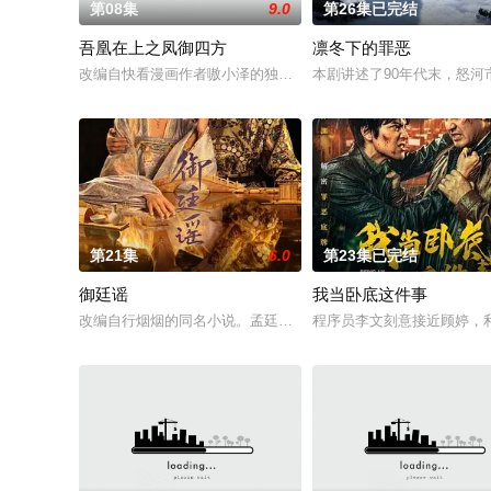
第08集
9.0
第26集已完结
吾凰在上之凤御四方
凛冬下的罪恶
改编自快看漫画作者嗷小泽的独家连载漫画《吾凰在上》。现代少
本剧讲述了90年代末，怒河
第21集
6.0
第23集已完结
御廷谣
我当卧底这件事
改编自行烟烟的同名小说。孟廷辉，大平王朝有史以来个以女子
程序员李文刻意接近顾婷，