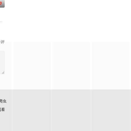
0
的爱情故事
强联手，携手霍仙姑（陈瑶 饰）与九门诸人共
事——用一场精心策划的“夏令营”完成复仇的受害者；临终前与遗憾和解的“无
影评
爬虫
观看