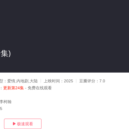
集)
型：
爱情,内地剧,大陆
上映时间：
2025
豆瓣评分：
7.0
：
更新第24集
- 免费在线观看
,李柯翰
05
极速观看
