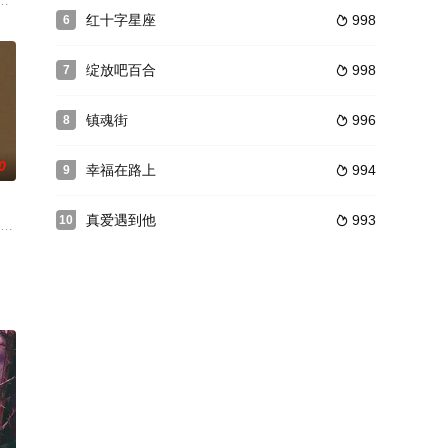
白牧礼和
迪（邢昭林 饰）相识，经过一系列的误打误撞
北京胡同的少年冯都（金世佳饰）在小伙伴肖战（李茂饰）的家中，初次与电
红十字星座
998
6

绽放吧百合
998
7

镇魂街
996
8

0
幸福在路上
994
9

真爱遇到他
993
10

的陈默决
间木工大赛，技艺出众的朱由校参加比赛，原冠军
络剧，由李韵铭工作室出品。陆齐铭（赵永奇 饰）和叶小欧（胡旭晨 饰）是在