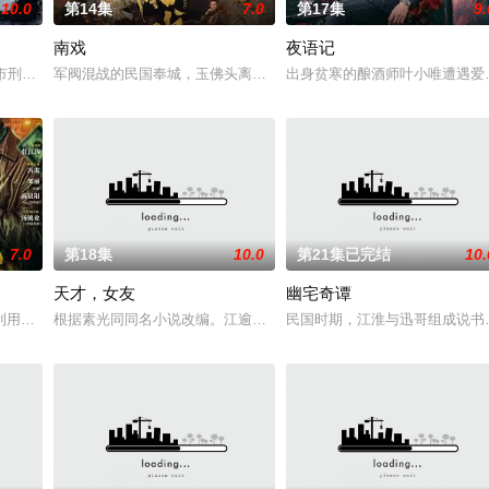
10.0
第14集
7.0
第17集
9.
南戏
夜语记
女奚圆（姜贞羽 饰）因意外踏入玄机界，继而卷入
市刑侦支队在无普及监控、无DNA鉴定技术的支持下，通过摸排、勘查等传统
军阀混战的民国奉城，玉佛头离奇失窃，戏班主横尸戏台，将冷血少
出身贫寒的酿酒师叶小唯遭遇爱
7.0
第18集
10.0
第21集已完结
10.
天才，女友
幽宅奇谭
进士科三元及第入翰林院的奇女子。十年前的她被他从
利用顾炎女儿奴的属性，请求老炮儿顾炎带自己用程序员身份卧底电诈集团以求
根据素光同同名小说改编。江逾白长大以后，林知夏忽然对他说：“江
民国时期，江淮与迅哥组成说书班