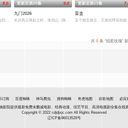
9.0
更新至第20集
9.0
更新至第13集
7.
九门2026
盲盒
午战争后，国家蒙羞，张謇虽高中状元，却渴望寻求强
与烈云峥之间曲折动人的情感，以及他们在复杂局势中坚守初心、勇敢面对困难
长沙风云再起之时，张启山（陈伟霆 饰）与吴老狗（曾舜晞 饰）强
五个相互独立，又彼此呼应的故
共
0
条 “招惹玫瑰” 
S订阅
百度蜘蛛
神马爬虫
搜狗蜘蛛
奇虎地图
谷歌地图
必应
驰影院
提供最新免费未删减电影、经典动漫、综艺节目、高清电视剧全集在线
Copyright © 2022 cdjdjxjc.com All Rights Reserved
辽ICP备96013528号