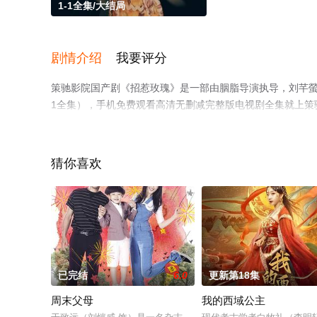
1-1全集/大结局
剧情介绍
我要评分
策驰影院国产剧《招惹玫瑰》是一部由胭脂导演执导，刘芊螢
1全集），手机免费观看高清无删减完整版电视剧全集就上策
解。
猜你喜欢
已完结
6.0
更新第18集
周末父母
我的西域公主