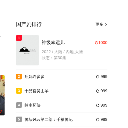
国产剧排行
更多

-
1
神级幸运儿
1000

2022 / 大陆 / 内地,大陆
状态：第30集
后妈许多多
999
2

十品官吴山羊
999
3

岭南药侠
999
4

0
警坛风云第二部：千禧警纪
999
5
