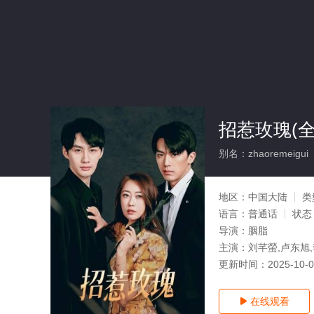
招惹玫瑰(全
别名：zhaoremeigui
地区：
中国大陆
类
语言：
普通话
状态
导演：
胭脂
主演：
刘芊螢,卢东旭
更新时间：
2025-10-
在线观看
