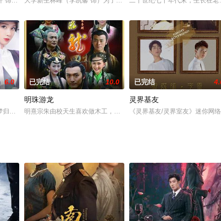
够用在私人生活里的时间少得可怜。赵佳妮（王鸥
轩 饰）研究西域古铃铛意外穿越，邂逅逃婚的西域公主阿依慕（路一萍 饰），
大学新生林峰（李凯馨 饰）为了重振大学登山社，和前登山社成员夏
二十世纪七十年代末，生长在老
6.0
已完结
10.0
已完结
4.
明珠游龙
灵界基友
色的杨光（杨议 饰），又再次轮为了失业人员。走
梦归要求假扮“姚梦归”，从一个外卖员摇身一变成为家喻户晓的演员。发现疑点
明熹宗朱由校天生喜欢做木工，一日为刻小像出宫寻找材料，路遇民
《灵界基友/灵界室友》迷你网