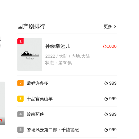
国产剧排行
更多

刘
1
更
神级幸运儿
1000

2022 / 大陆 / 内地,大陆
状态：第30集
后妈许多多
999
2

十品官吴山羊
999
3

岭南药侠
999
4

0
警坛风云第二部：千禧警纪
999
5
