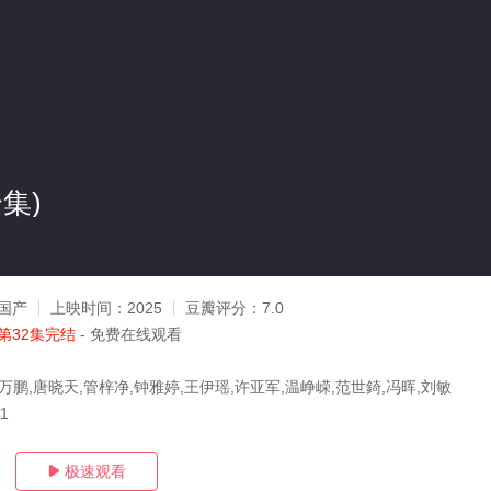
集)
国产
上映时间：
2025
豆瓣评分：
7.0
第32集完结
- 免费在线观看
万鹏,唐晓天,管梓净,钟雅婷,王伊瑶,许亚军,温峥嵘,范世錡,冯晖,刘敏
11
极速观看
