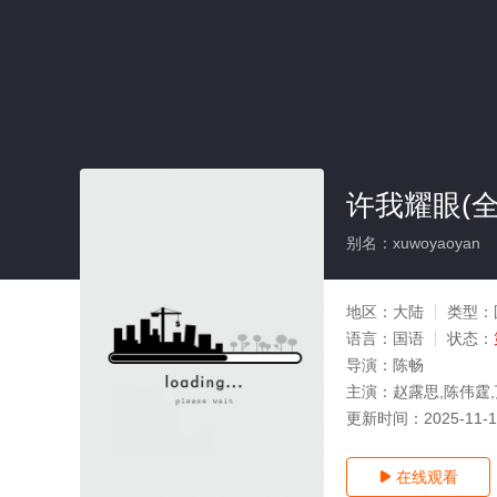
许我耀眼(全
别名：xuwoyaoyan
地区：
大陆
类型：
语言：
国语
状态：
导演：
陈畅
主演：
赵露思,陈伟霆,
更新时间：
2025-11-
在线观看
