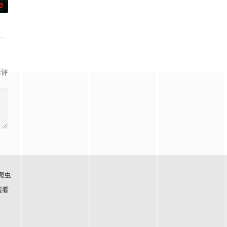
0
刑侦手段
的阴阳宅，江淮被掳走配“阴婚”。他与女探
顾炎女儿奴的属性，请求老炮儿顾炎带自己用程序员身份卧底电诈集团以求查
影评
爬虫
观看