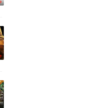
0
求真打实
争后，国家蒙羞，张謇虽高中状元，却渴望寻求强
张凌赫 饰）因被抱错而受尽养父虐待，少年出逃时被任素素（王楚然 饰）所救
0
休的对立绝
从恨意中涅槃重生，借私生女桑落的身份入住程家
辉，大平王朝有史以来个以女子进士科三元及第入翰林院的奇女子。十年前的