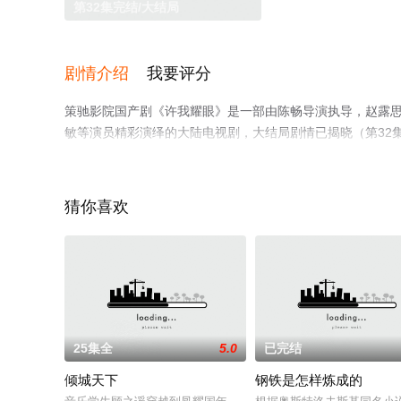
第32集完结/大结局
剧情介绍
我要评分
策驰影院国产剧《许我耀眼》是一部由陈畅导演执导，赵露思,陈伟
敏等演员精彩演绎的大陆电视剧，大结局剧情已揭晓（第32
多相关信息可移步至豆瓣电视剧、电视猫或剧情网等平台了
猜你喜欢
25集全
5.0
已完结
倾城天下
钢铁是怎样炼成的