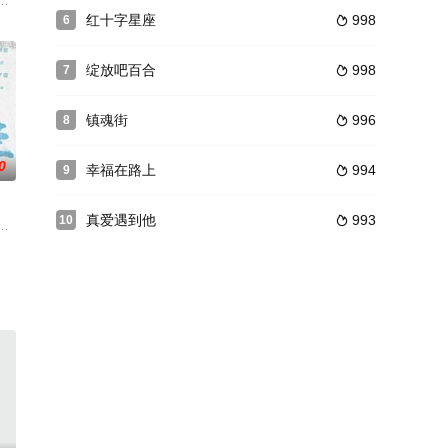
传部和中国
婆嫌弃她生不出孩子，借住的表妹姗姗暗中与丈夫
望。青年阿宝凭借改革开放的春风和自己的打拼跻身成为商界后起之秀，黄河
红十字星座
998
6

绽放吧百合
998
7

镇魂街
996
8

0
幸福在路上
994
9

真爱遇到他
993
10

渺”
的游戏中。在游戏中，春雨遇到了聪明沉着的高
生》。