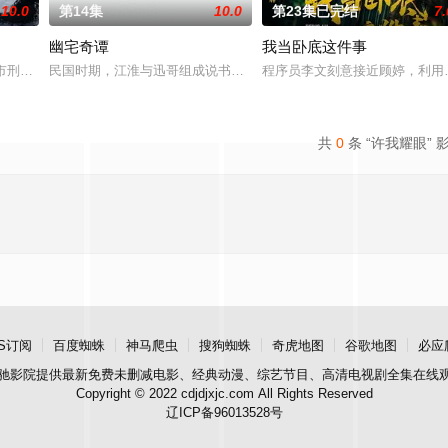
10.0
第14集
10.0
第23集已完结
7.
幽宅奇谭
我当卧底这件事
惨遭满门流放，楚父以死鸣冤。楚家大小姐楚梓鸢带
市刑侦支队在无普及监控、无DNA鉴定技术的支持下，通过摸排、勘查等传统
民国时期，江淮与迅哥组成说书班子，偶遇“白天人住屋，晚上鬼占房”
程序员李文刻意接近顾婷，利用
共
0
条 “许我耀眼” 
S订阅
百度蜘蛛
神马爬虫
搜狗蜘蛛
奇虎地图
谷歌地图
必应
驰影院
提供最新免费未删减电影、经典动漫、综艺节目、高清电视剧全集在线
Copyright © 2022 cdjdjxjc.com All Rights Reserved
辽ICP备96013528号