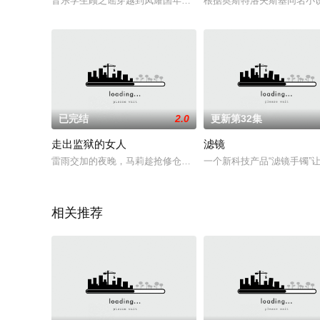
音乐学生顾之谣穿越到凤耀国年，组乐团开班赚钱，引四大美男
根据奥斯特洛夫斯基同名小
已完结
2.0
更新第32集
走出监狱的女人
滤镜
雷雨交加的夜晚，马莉趁抢修仓库之机越狱潜逃，整个监狱处于
一个新科技产品“滤镜手镯”
相关推荐