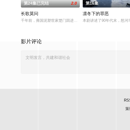
第24集已完结
2.0
第16集
长歌莫问
凛冬下的罪恶
千年前，雍国泥塑世家楚门因进贡的“十二生肖”离奇流血炸裂，
本剧讲述了90年代末，怒河
影片评论
RS
策