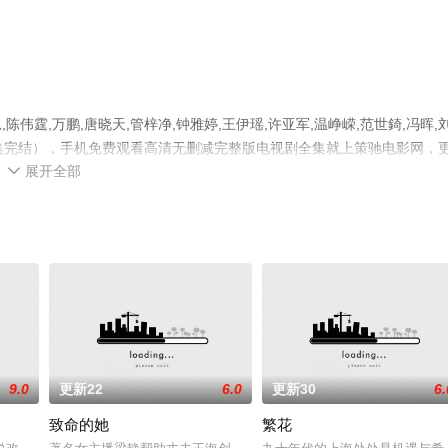
霆,万鹏,唐晓天,管梓净,钟雅婷,王伊瑶,许亚军,温峥嵘,范世錡,冯晖,
集完结），手机免费观看高清无删减完整版电视剧全集就上策驰电影网，
展开全部
解。

9.0
更新22
6.0
更新30
6.
致命的她
繁花