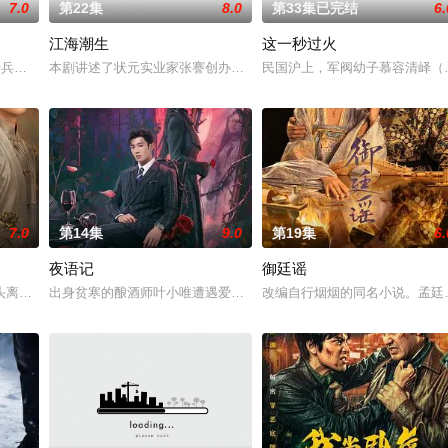
7.0
第22集
8.0
第33集已完结
6.
江海潮生
这一秒过火
“江逾白，我喜欢你，哲学和生物学意义上的喜欢。
军步兵学院联合举办的小型军事演习中，郭子剑因不满演习流于形式，假传指令要
本剧讲述了状元实业家张謇创办大生企业，实业报国的故事。甲午战
民国沪上，军阀幼子慕容清峄（
7.0
第14集
9.0
第19集
6.
夜语记
御廷谣
头离奇失窃，戏班主横尸戏台，将冷血少帅许又安与昆曲名伶荣筱楠推向不死不
出身贫寒的酿酒师叶小唯遭遇爱人程桉、恩师林晚媚的双重背叛。她
改编自行烟烟的同名小说。孟廷