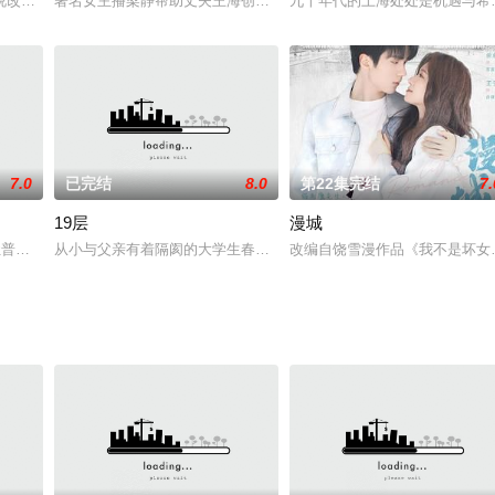
倾心。沈今墨，俊美高强，被诬叛国之子，艰辛成长寻
说改编和拍摄的20集电视剧《钢铁是怎样炼成的》由中央电视台、深圳市委宣
著名女主播梁静帮助丈夫王海创业成功，专心当起家庭主妇，不料婆
九十年代的上海处处是机遇与希
7.0
已完结
8.0
第22集完结
7.
19层
漫城
紧急戒备之中。通过林秋燕和何小莲汇报的情况，马莉
让普通平凡的苏橙橙（李兰迪 饰）拥有了改变容貌的能力。苏橙橙变成大美女“苏
从小与父亲有着隔阂的大学生春雨被卷入到一个无法摆脱的名为19层
改编自饶雪漫作品《我不是坏女