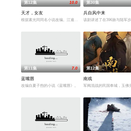
第12集
10.0
第30集
天才，女友
兵自风中来
根据素光同同名小说改编。江逾白长大以后，林知夏忽然对他说：
该剧讲述了在396旅与陆
第11集
7.0
第12集
蓝嘴唇
南戏
改编自夏子煦的小说《蓝嘴唇》。
军阀混战的民国奉城，玉佛