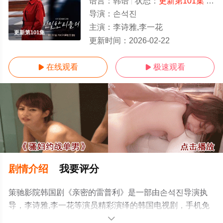
语言：
韩语
状态：
更新第101集
- 免费在线观看
导演：
손석진
主演：
李诗雅,李一花
更新第101集
更新时间：
2026-02-22
在线观看
极速观看


剧情介绍
我要评分
策驰影院韩国剧《亲密的雷普利》是一部由손석진导演执
导，李诗雅,李一花等演员精彩演绎的韩国电视剧，手机免
费观看高清无删减完整版电视剧全集就上策驰电影网，更
