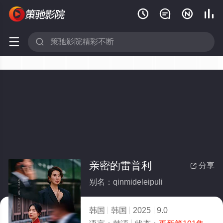






亲密的雷普利
分享

别名：qinmideleipuli
韩国
韩国
2025
9.0