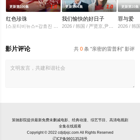
1.0
1.0
更新第100集
更新第91集
更新第10集
红色珍珠
我们愉快的好日子
罪与爱
[스포티비뉴스=강효진 기자] 배우 박진희가 본격 컴백 활동에 나
2026 / 韩国 / 严贤京,尹仲勋,申
2026 /
影片评论
共
0
条 “亲密的雷普利” 影评
策驰影院
提供最新免费未删减电影、经典动漫、综艺节目、高清电视剧
全集在线观看
Copyright © 2022 cdjdjxjc.com All Rights Reserved
辽ICP备96013528号