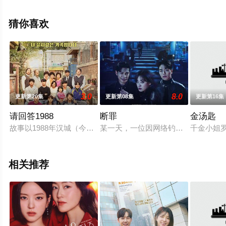
多相关信息可移步至豆瓣电视剧、电视猫或剧情网等平台
了解。
猜你喜欢
3.0
8.0
更新第20集
更新第08集
更新第16集
请回答1988
断罪
金汤匙
故事以1988年汉城（今首尔）奥运会为故事背景，讲述住在首
某一天，一位因网络钓鱼骗局而失去父
千金小姐
相关推荐