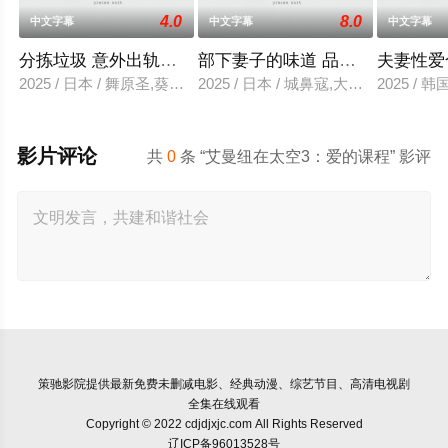
4.0
8.0
中文字幕
中文字幕
中文字幕
分拣垃圾 意外出轨性爱
部下妻子的味道 品尝的上司
夫妻性爱
2025 / 日本 / 舞原圣,葵悠太
2025 / 日本 / 城鼻寇,大泽透,中山健二
2025 /
影片评论
共
0
条 “艾曼纽在太空3：爱的课程” 影评
策驰影院
提供最新免费未删减电影、经典动漫、综艺节目、高清电视剧
全集在线观看
Copyright © 2022 cdjdjxjc.com All Rights Reserved
辽ICP备96013528号