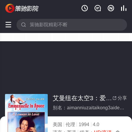






艾曼纽在太空3：爱的课程
分享

别名：aimanniuzaitaikong3aidekecheng
美国
伦理
1994
4.0