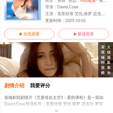
语言：
英语
状态：
HD/高清
- 免费在线观看
导演：
David,Cove
主演：
克里丝塔·艾伦,保罗·迈克尔·罗宾逊,Tiendra,Demian,Kimberly,Rowe
HD
更新时间：
2025-10-01
在线观看
极速观看


剧情介绍
我要评分
策驰影院剧情片《艾曼纽在太空3：爱的课程》是一部由
David,Cove导演执导，克里丝塔·艾伦,保罗·迈克尔·罗宾
逊,Tiendra,Demian,Kimberly,Rowe等演员精彩演绎的美国
