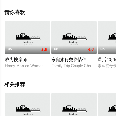
电影，手机免费观看高清无删减完整版电影大全就上策驰
电影网，更多相关信息可移步至豆瓣电影、电视猫或剧情
猜你喜欢
网等平台了解。
1.0
4.0
HD
HD
HD
成为按摩师
家庭旅行交换情侣
课后2对
Horny Married Woman Who Became A Masseuse
Family Trip Couple Change
素熙被母
相关推荐