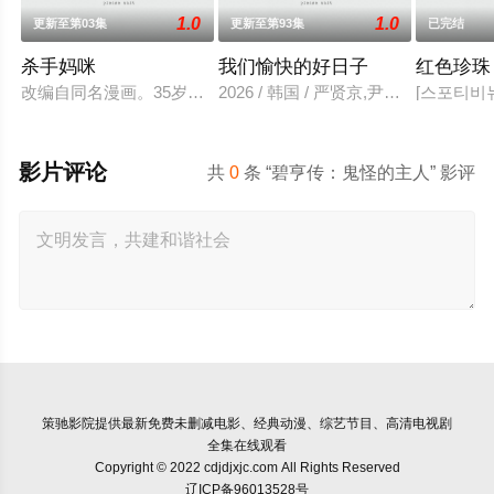
1.0
1.0
更新至第03集
更新至第93集
已完结
杀手妈咪
我们愉快的好日子
红色珍珠
改编自同名漫画。35岁的俞宝娜过着相夫教子的普通生活。表面
2026 / 韩国 / 严贤京,尹仲勋,申
[스포티비
影片评论
共
0
条 “碧亨传：鬼怪的主人” 影评
策驰影院
提供最新免费未删减电影、经典动漫、综艺节目、高清电视剧
全集在线观看
Copyright © 2022 cdjdjxjc.com All Rights Reserved
辽ICP备96013528号