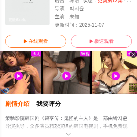
语言：
韩语
状态：
更新第12集
- 免费在线观看
导演：
박지윤
主演：
未知
更新第12集
更新时间：
2025-11-07
在线观看
极速观看


剧情介绍
我要评分
策驰影院韩国剧《碧亨传：鬼怪的主人》是一部由박지윤
导演执导，众多演员精彩演绎的韩国电视剧，手机免费观
看高清无删减完整版电视剧全集就上策驰电影网，更多相
