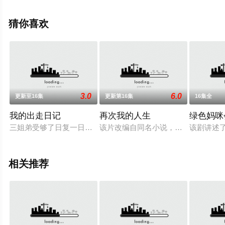
关信息可移步至豆瓣电视剧、电视猫或剧情网等平台了
解。
猜你喜欢
3.0
6.0
更新至16集
更新第16集
16集全
我的出走日记
再次我的人生
绿色妈咪
三姐弟受够了日复一日毫无变化的成年生活，设法在平凡无奇的
该片改编自同名小说，讲述人生第二
该剧讲述
相关推荐