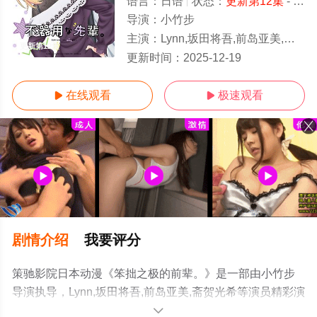
语言：
日语
状态：
更新第12集
- 免费在线观看
导演：
小竹步
主演：
Lynn,坂田将吾,前岛亚美,斋贺光希
更新第12集
更新时间：
2025-12-19
在线观看
极速观看


剧情介绍
我要评分
策驰影院日本动漫《笨拙之极的前辈。》是一部由小竹步
导演执导，Lynn,坂田将吾,前岛亚美,斋贺光希等演员精彩演
绎的日本动漫，手机免费观看高清无删减完整版动漫全集
