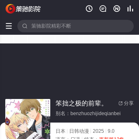






笨拙之极的前辈。
分享

别名：benzhuozhijideqianbei
日本
日韩动漫
2025
9.0