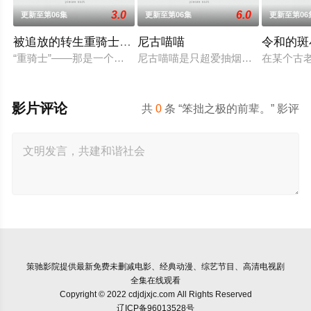
3.0
6.0
更新至第06集
更新至第06集
更新至第06
被追放的转生重骑士用游戏知识开无双
尼古喵喵
令和的斑
“重骑士”——那是一个以防御为主，吸引敌人攻击以保护队友的
尼古喵喵是只超爱抽烟的废物兽人！
在某个古
影片评论
共
0
条 “笨拙之极的前辈。” 影评
策驰影院
提供最新免费未删减电影、经典动漫、综艺节目、高清电视剧
全集在线观看
Copyright © 2022 cdjdjxjc.com All Rights Reserved
辽ICP备96013528号