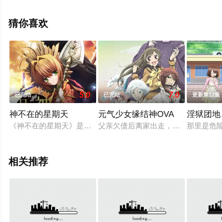
就上策驰电影网，更多相关信息可移步至豆瓣动漫、电视
猫或剧情网等平台了解。
猜你喜欢
5.0
7.0
已完结
已完结
更新第12集
神不在的星期天
元气少女缘结神OVA
淫狱团地
《神不在的星期天》是日本小说家入江君人原作、茨乃负责插画的
父亲欠债后离家出走，女高中生桃园
那里是危
相关推荐