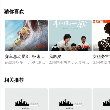
彩演绎的大陆电影，手机免费观看高清无删减完整版电影
大全就上策驰电影网，更多相关信息可移步至豆瓣电影、
猜你喜欢
电视猫或剧情网等平台了解。
10.0
10.0
正片
更新HD中字
HD
赛车总动员3：极速挑战（英语版）
我两岁
女税务官
征战沙场多年，闪电麦昆（欧文·威尔逊 Owen Wilson 配音
太郎刚刚两岁，天真可爱，聪明活泼
某宗教团
相关推荐