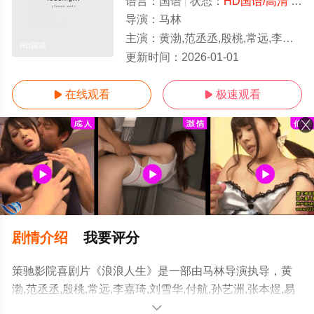
语言：
国语
状态：
HD国语/高清
- 免费在线观看
导演：
马林
主演：
黄渤,范丞丞,殷桃,常远,李嘉琦,刘雪华,付航,孙艺洲,张本煜,易小星,小爱,邓恩熙,李治良,刘西蒙,郝瀚,杜梦涵,庄园
HD国语
更新时间：
2026-01-01
在线观看
极速观看


剧情介绍
我要评分
策驰影院喜剧片《浪浪人生》是一部由马林导演执导，黄
渤,范丞丞,殷桃,常远,李嘉琦,刘雪华,付航,孙艺洲,张本煜,易
小星,小爱,邓恩熙,李治良,刘西蒙,郝瀚,杜梦涵,庄园等演员精
