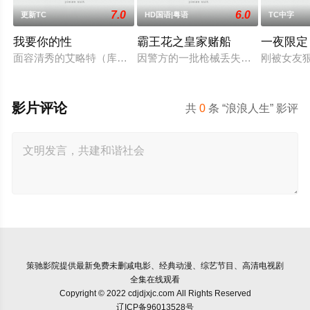
7.0
6.0
更新TC
HD国语|粤语
TC中字
我要你的性
霸王花之皇家赌船
一夜限定
面容清秀的艾略特（库珀·霍夫曼 Cooper Hoffman 饰）在著
因警方的一批枪械丢失，飞虎队简sir
刚被女友
影片评论
共
0
条 “浪浪人生” 影评
策驰影院
提供最新免费未删减电影、经典动漫、综艺节目、高清电视剧
全集在线观看
Copyright © 2022 cdjdjxjc.com All Rights Reserved
辽ICP备96013528号