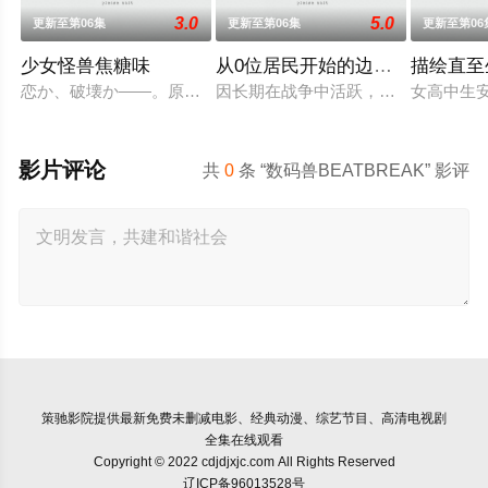
3.0
5.0
更新至第06集
更新至第06集
更新至第06
少女怪兽焦糖味
从0位居民开始的边境领主大人
描绘直至
恋か、破壊か――。原因不明の病に悩まされている女子高生・
因长期在战争中活跃，而被称为〝救
女高中生
影片评论
共
0
条 “数码兽BEATBREAK” 影评
策驰影院
提供最新免费未删减电影、经典动漫、综艺节目、高清电视剧
全集在线观看
Copyright © 2022 cdjdjxjc.com All Rights Reserved
辽ICP备96013528号