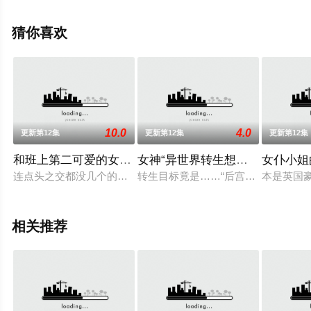
和哉等演员精彩演绎的日本动漫，手机免费观看高清无删
减完整版动漫全集就上策驰电影网，更多相关信息可移步
猜你喜欢
至豆瓣动漫、电视猫或剧情网等平台了解。
10.0
4.0
更新第12集
更新第12集
更新第12集
和班上第二可爱的女孩子成为了朋友
女神“异世界转生想成为什么”我“
女仆小姐
连点头之交都没几个的我──前原真树交到了第一个朋友——朝
转生目标竟是……“后宫且迎来幸福结
本是英国
相关推荐