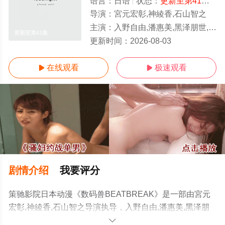
语言：
日语
状态：
更新至第41集
- 
导演：
宮元宏彰,神綾香,石山智之
主演：
入野自由,潘惠美,黑泽朋世,田村睦心,关根有咲,久野美咲,阿座上洋平,滨野大辉,中井和哉
更新至第41集
更新时间：
2026-08-03
在线观看
极速观看


剧情介绍
我要评分
策驰影院日本动漫《数码兽BEATBREAK》是一部由宮元
宏彰,神綾香,石山智之导演执导，入野自由,潘惠美,黑泽朋
世,田村睦心,关根有咲,久野美咲,阿座上洋平,滨野大辉,中井
