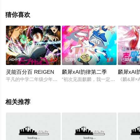
斋藤志郎,中井和哉等演员精彩演绎的日本动漫，手机免费
观看高清无删减完整版动漫全集就上策驰电影网，更多相
猜你喜欢
关信息可移步至豆瓣动漫、电视猫或剧情网等平台了解。
8.0
1.0
HD中字
已完结
已完结
灵能百分百 REIGEN
麟犀xAI韵律第二季
麟犀xAI
平凡的中学二年级少年影山茂夫，因其微弱的存在感与名字茂夫
“初次见面麒麟，我一定会让你开口歌
《麟&犀×
相关推荐