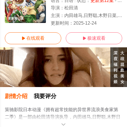
语言：
日语
状态：
更新第12集
- 免费在线观看
导演：
松田清
主演：
内田雄马,日野聪,木野日菜,村濑步,内田真礼,大地叶,甲斐田裕子,白砂沙帆,浪川大辅,斋藤志郎,中井和哉
更新第12集
更新时间：
2025-12-24
在线观看
极速观看


剧情介绍
我要评分
策驰影院日本动漫《拥有超常技能的异世界流浪美食家第
二季》是一部由松田清导演执导，内田雄马,日野聪,木野日
菜,村濑步,内田真礼,大地叶,甲斐田裕子,白砂沙帆,浪川大辅,
