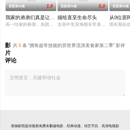
1.0
5.0
更新第06集
更新第06集
更新第06集
我家的弟弟们真是让您费心了
描绘直至生命尽头
从0位居
高一结束的春假，糸因为母亲再婚而搬家。但让她没想到的是，
女高中生安海相非常喜欢看漫画，尤其
因长期在
影
共
0
条 “拥有超常技能的异世界流浪美食家第二季” 影评
片
评论
策驰影院
提供最新免费未删减电影、经典动漫、综艺节目、高清电视剧