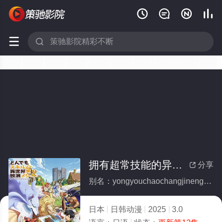






拥有超常技能的异世界流浪美食家第二季
分享

别名：yongyouchaochangjinengdeyishijieliulangmeishijiadierji
日本
日韩动漫
2025
3.0