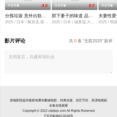
4.0
8.0
中文字幕
中文字幕
中文字幕
分拣垃圾 意外出轨性爱
部下妻子的味道 品尝的上司
夫妻性爱
2025 / 日本 / 舞原圣,葵悠太
2025 / 日本 / 城鼻寇,大泽透,中山健二
2025 /
影片评论
共
0
条 “无双2025” 影评
策驰影院
提供最新免费未删减电影、经典动漫、综艺节目、高清电视剧
全集在线观看
Copyright © 2022 cdjdjxjc.com All Rights Reserved
辽ICP备96013528号