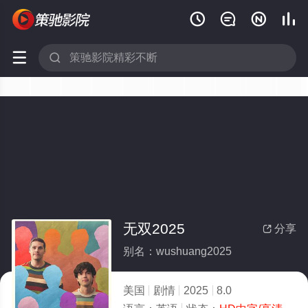






无双2025
分享

别名：wushuang2025
美国
剧情
2025
8.0