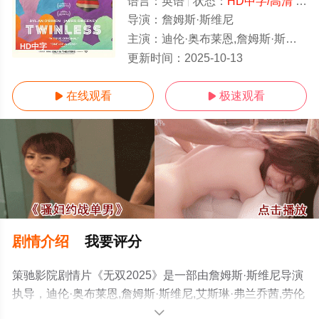
语言：
英语
状态：
HD中字/高清
- 免费在线观看
导演：
詹姆斯·斯维尼
主演：
迪伦·奥布莱恩,詹姆斯·斯维尼,艾斯琳·弗兰乔茜,劳伦·格拉汉姆,阿基拉·詹塔拉塔纳农,科迪·哈佛,塔莎·史密斯,克莉·奇奇诺,克里斯塔尔
HD中字
更新时间：
2025-10-13
在线观看
极速观看


剧情介绍
我要评分
策驰影院剧情片《无双2025》是一部由詹姆斯·斯维尼导演
执导，迪伦·奥布莱恩,詹姆斯·斯维尼,艾斯琳·弗兰乔茜,劳伦
·格拉汉姆,阿基拉·詹塔拉塔纳农,科迪·哈佛,塔莎·史密斯,克
