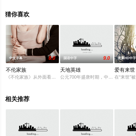
莉·奇奇诺,克里斯塔尔·安妮·穆尼奥斯,凯蒂·芬德莱,苏珊·朴,
克里斯·佩尔费蒂,戴维斯·金,波琳·多尔西,杰克·克莱文格,弗
猜你喜欢
朗索瓦·阿诺德,等演员精彩演绎的美国电影，手机免费观看
高清无删减完整版电影大全就上策驰电影网，更多相关信
息可移步至豆瓣电影、电视猫或剧情网等平台了解。
8.0
9.0
中文字幕
国语中字
更新HD中
不伦家族
天地英雄
爱有来世
《不伦家族》从外面看别人逊色的富裕和谐的感情冲动的家庭。
公元700年盛唐时期，中国同阿拉伯
在“来世
相关推荐