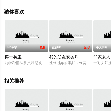
伊雷恩·奥德怀尔,艾斯林·奥马拉,基利安·沙利文,丹尼尔·米
克·瑞恩,伊恩·迪龙等演员精彩演绎的美国电影，手机免费观
猜你喜欢
看高清无删减完整版电影大全就上策驰电影网，更多相关
信息可移步至豆瓣电影、电视猫或剧情网等平台了解。
8.0
9.0
HD中字
更新HD
中文字幕
再一英里
我的朋友安德烈
邻家女人
前特种部队队员丹尼被迫重返一座偏远孤岛。一个残暴又隐秘的
性格迥异的李默（刘昊然 饰）与安德
一对夫妇
相关推荐