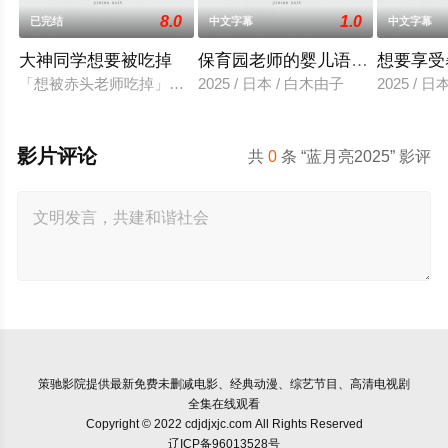
8.0
1.0
已完结
中文字幕
中文字幕
大神同学想要被吃掉
保育园老师的婴儿语让人超兴奋
想要享受
「想被赤头老师吃掉」被大街小巷中传闻的「抢夺短裙大叔」抢
2025 / 日本 / 白木由子
2025 / 
影片评论
共
0
条 “蓝月亮2025” 影评
策驰影院
提供最新免费未删减电影、经典动漫、综艺节目、高清电视剧
全集在线观看
Copyright © 2022 cdjdjxjc.com All Rights Reserved
辽ICP备96013528号