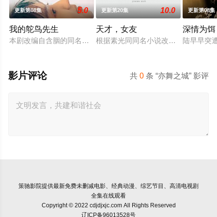
5.0
10.0
更新第08集
更新第20集
更新第08集
我的鸵鸟先生
天才，女友
深情为饵
本剧改编自含胭的同名小说，讲述了邻家女孩庞倩（苏晓彤 饰）
根据素光同同名小说改编。江逾白长
陆早早突
影片评论
共
0
条 “亦舞之城” 影评
策驰影院
提供最新免费未删减电影、经典动漫、综艺节目、高清电视剧
全集在线观看
Copyright © 2022 cdjdjxjc.com All Rights Reserved
辽ICP备96013528号