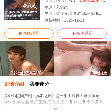
语言：
国语
状态：
更新第28集
- 免费在线观看
导演：
刘俊杰
主演：
钟汉良,秦岚,白冰,王冠逸,王真儿,王一舟,张云琪,李嘉灏,陈瑾,张太文
更新第28集
更新时间：
2025-12-11
在线观看
极速观看


剧情介绍
我要评分
策驰影院国产剧《亦舞之城》是一部由刘俊杰导演执导，
钟汉良,秦岚,白冰,王冠逸,王真儿,王一舟,张云琪,李嘉灏,陈
瑾,张太文等演员精彩演绎的大陆电视剧，手机免费观看高
