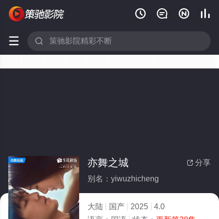






亦舞之城
分享

别名：yiwuzhicheng
大陆
国产
2025
4.0