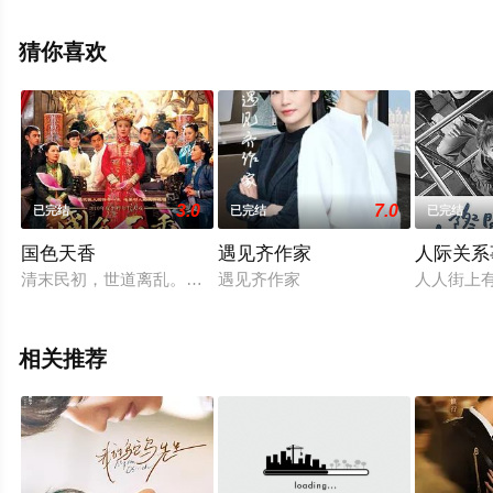
清无删减完整版电视剧全集就上策驰电影网，更多相关信
息可移步至豆瓣电视剧、电视猫或剧情网等平台了解。
猜你喜欢
3.0
7.0
已完结
已完结
已完结
国色天香
遇见齐作家
人际关系
清末民初，世道离乱。话说一处名唤百花岭的所在，乃是远近闻
遇见齐作家
人人街上
相关推荐