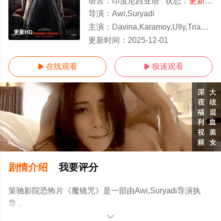
语言：
印度尼西亚语
状态：
更新HD/高清
导演：
Awi,Suryadi
主演：
Davina,Karamoy,Ully,Triani,Randy,Nidji,Eduward,Manalu,Beby,Evelyn,Dia
更新HD
更新时间：
2025-12-01
在线观看
极速观看


剧情介绍
我要评分
策驰影院恐怖片《魔镜咒》是一部由Awi,Suryadi导演执
导，
Davina,Karamoy,Ully,Triani,Randy,Nidji,Eduward,Manalu,Beb
