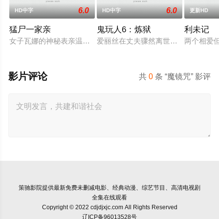
6.0
6.0
HD中字
HD中字
更新HD
猛尸一家亲
鬼玩人6：炼狱
利未记
女子瓦娜的神秘表亲温思罗普突然仓皇登门，身后还跟着一个来
爱丽丝在丈夫骤然离世后深陷悲痛，
两个相爱
影片评论
共
0
条 “魔镜咒” 影评
策驰影院
提供最新免费未删减电影、经典动漫、综艺节目、高清电视剧
全集在线观看
Copyright © 2022 cdjdjxjc.com All Rights Reserved
辽ICP备96013528号