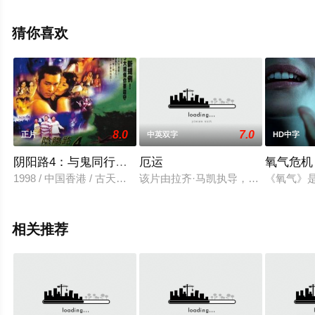
等演员精彩演绎的印度尼西亚电影，手机免费观看高清无
删减完整版电影大全就上策驰电影网，更多相关信息可移
猜你喜欢
步至豆瓣电影、电视猫或剧情网等平台了解。
8.0
7.0
正片
中英双字
HD中字
阴阳路4：与鬼同行国语
厄运
氧气危机
1998 / 中国香港 / 古天乐,孙佳君
该片由拉齐·马凯执导，贾里德·巴特勒
《氧气》
相关推荐