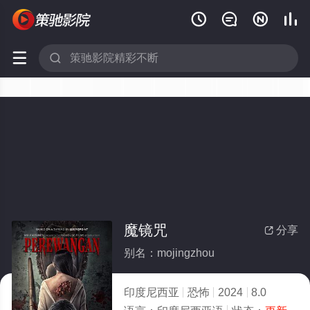






魔镜咒
分享

别名：mojingzhou
印度尼西亚
恐怖
2024
8.0