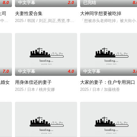
8.0
中文字幕
2.0
已完结
8.
上司
夫妻性爱合集
大神同学想要被吃掉
透,中山健二
2025 / 韩国 / 刘正,闵正,秀贤,李恩美,韩石峰,闵道允,尚斗,尹江善
「想被赤头老师吃掉」被大街小
7.0
中文字幕
4.0
中文字幕
3.
已婚女
用身体偿还的妻子
大家的妻子：住户专用洞口
2025 / 日本 / 桃井安娜
2025 / 日本 / 加藤桃香