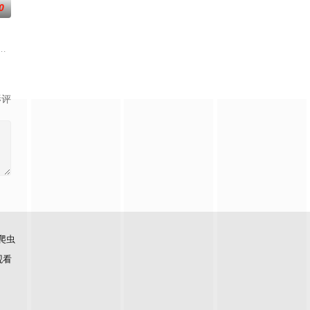
0
来到那里展开一段魔法般的故事。
力逐渐丧失的摄影师瑞真展开。在面对跨越视力障碍、好不容易成为陶艺家却
影评
爬虫
观看