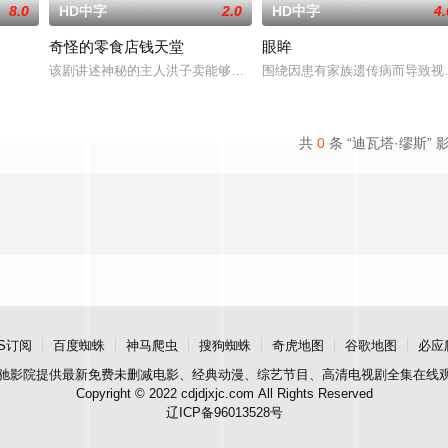
8.0
HD中字
2.0
HD中字
4.
奇怪的零食店钱天堂
眼眸
该剧讲述神秘的主人洪子卖能够实现人们愿望的神秘零食，以及人们
围绕因患有家族遗传病而导致视
共
0
条 “迪瓦塔·缪斯” 
S订阅
百度蜘蛛
神马爬虫
搜狗蜘蛛
奇虎地图
谷歌地图
必应
驰影院
提供最新免费未删减电影、经典动漫、综艺节目、高清电视剧全集在线
Copyright © 2022 cdjdjxjc.com All Rights Reserved
辽ICP备96013528号