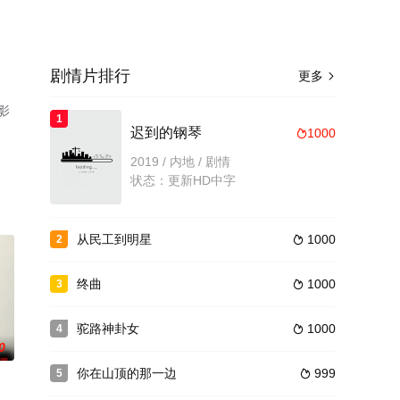
剧情片排行
更多

影
1
迟到的钢琴
1000

2019 / 内地 / 剧情
状态：更新HD中字
从民工到明星
1000
2

终曲
1000
3

驼路神卦女
1000
4

0
你在山顶的那一边
999
5
