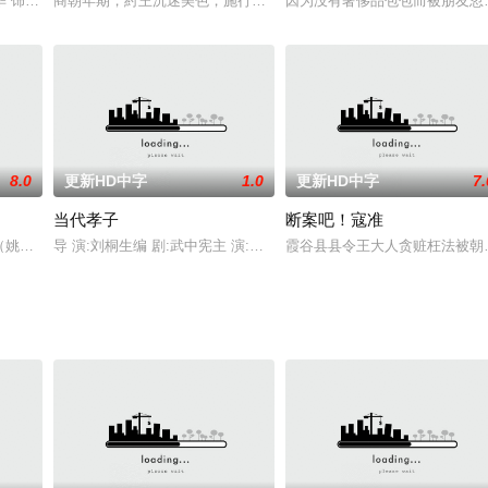
，上面写着：离去但没遗忘。更为神秘的是她的失踪和
华 饰）白天是一名颇具职业素质的体面白领，然而在夜晚，他却是一名疯狂迷
商朝年期，紂王沉迷美色，施行暴政，令民間苦不堪言。一天，民女
因为没有奢侈品包包而被朋友忽视的 
8.0
更新HD中字
1.0
更新HD中字
7.
当代孝子
断案吧！寇准
中的两个男人之间游弋——她的爱人和囚禁她的
（姚雨鑫 饰）创立了新的媒体社交平台——“K友汇”。管小强前去参加这场盛会
导 演:刘桐生编 剧:武中宪主 演:杨紫茳 黄爱玲 缪婷茹片 种:故事片类 
霞谷县县令王大人贪赃枉法被朝