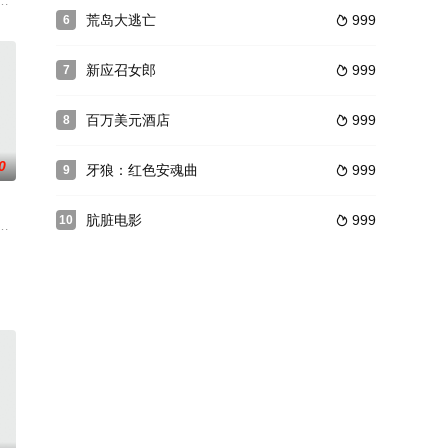
恋电视台女
妲己突感不適，肚痛難當，其父尋遍名醫皆束手無
Sojin 为了赚钱，在 Junhane 家里找到了一份管家的工作。当
荒岛大逃亡
999
6

新应召女郎
999
7

百万美元酒店
999
8

0
牙狼：红色安魂曲
999
9

肮脏电影
999
10

，当
型:剧情
廷发觉，正当朝廷想要派钦差前来调查时，王大人却被神秘人士杀了灭口。朝