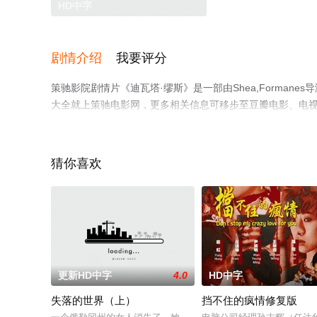
HD中字
剧情介绍
我要评分
策驰影院剧情片《迪瓦塔·缪斯》是一部由Shea,Forma
大全就上策驰电影网，更多相关信息可移步至豆瓣电影、电
猜你喜欢
更新HD中字
4.0
HD中字
失落的世界（上）
挡不住的疯情修复版