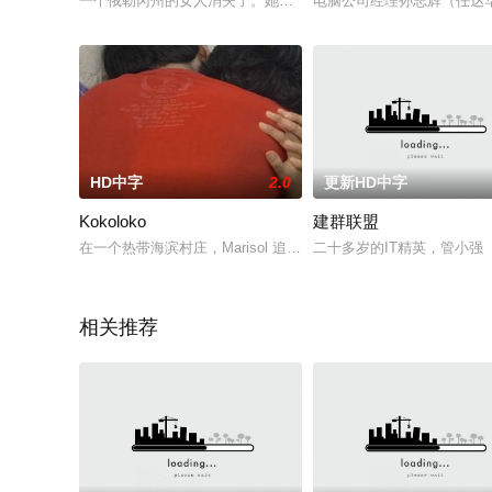
一个俄勒冈州的女人消失了。她留下了一支黑玫瑰和神秘的字条
电脑公司经理孙志辉（任达
HD中字
2.0
更新HD中字
Kokoloko
建群联盟
在一个热带海滨村庄，Marisol 追求个人自由，同时在她生命
二十多岁的IT精英，管小强
相关推荐