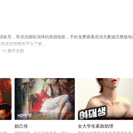
nes导演执导，等演员精彩演绎的美国电影，手机免费观看高清无删减完整版电
视猫或剧情网等平台了解。
展开全部

4.0
HD中字
8.0
中文字幕
6.
妲己传
女大学生家政助理