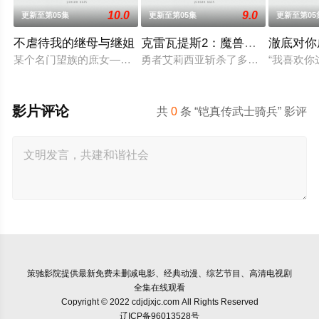
10.0
9.0
更新至第05集
更新至第05集
更新至第05
不虐待我的继母与继姐
克雷瓦提斯2：魔兽之王与虚伪的
澈底对你
某个名门望族的庶女——中村美冶，原本与母亲两人过着虽清贫
勇者艾莉西亚斩杀了多雷尔将军，海
“我喜欢
影片评论
共
0
条 “铠真传武士骑兵” 影评
策驰影院
提供最新免费未删减电影、经典动漫、综艺节目、高清电视剧
全集在线观看
Copyright © 2022 cdjdjxjc.com All Rights Reserved
辽ICP备96013528号