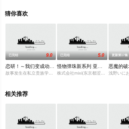
田智和,天崎滉平,铃村健一,泽城千春,竹内良太,远藤大智,熊
谷俊辉,木下纱华等演员精彩演绎的日本动漫，手机免费观
猜你喜欢
看高清无删减完整版动漫全集就上策驰电影网，更多相关
信息可移步至豆瓣动漫、电视猫或剧情网等平台了解。
9.0
5.0
已完结
已完结
更新第17集
恋研！～我们变成动画啦！～
怪物弹珠新系列 亚瑟王 骑士王
恶魔的破
故事发生在私立贵族学校藤崎女子中学内，在这里就读的，都是出
株式会社mixi(东京都涩谷区,代表董事总
浅野いにお创
相关推荐