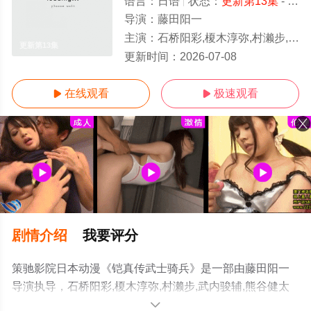
语言：
日语
状态：
更新第13集
- 免费在线观看
导演：
藤田阳一
主演：
石桥阳彩,榎木淳弥,村濑步,武内骏辅,熊谷健太郎,增田俊树,Lynn,小西克幸,佐藤拓也,鸟海浩辅,寺岛拓笃,杉田智和,天崎滉平
更新第13集
更新时间：
2026-07-08
在线观看
极速观看


剧情介绍
我要评分
策驰影院日本动漫《铠真传武士骑兵》是一部由藤田阳一
导演执导，石桥阳彩,榎木淳弥,村濑步,武内骏辅,熊谷健太
郎,增田俊树,Lynn,小西克幸,佐藤拓也,鸟海浩辅,寺岛拓笃,杉
